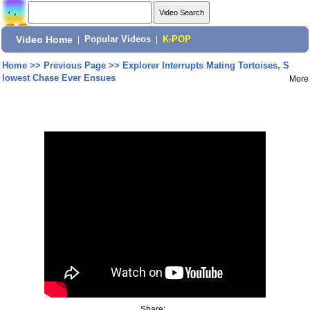
Video Home
|
Popular Videos
|
K-POP
Home
>>
Previous Page
>>
Explorer Interrupts Mating Tortoises, S
lowest Chase Ever Ensues
More
Share: