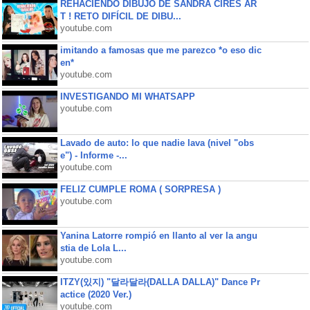
REHACIENDO DIBUJO DE SANDRA CIRES AR
T ! RETO DIFÍCIL DE DIBU...
youtube.com
imitando a famosas que me parezco *o eso dic
en*
youtube.com
INVESTIGANDO MI WHATSAPP
youtube.com
Lavado de auto: lo que nadie lava (nivel "obs
e") - Informe -...
youtube.com
FELIZ CUMPLE ROMA ( SORPRESA )
youtube.com
Yanina Latorre rompió en llanto al ver la angu
stia de Lola L...
youtube.com
ITZY(있지) "달라달라(DALLA DALLA)" Dance Pr
actice (2020 Ver.)
youtube.com