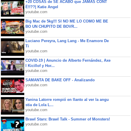
+20 COSAS de SE ACABÓ que JAMÁS CONT
É!!??| Katie Angel
youtube.com
Big Mac de 5kg!!! SI NO ME LO COMO ME BE
BO UN CHUPITO DE BOVR...
youtube.com
Luciano Pereyra, Lang Lang - Me Enamore De
Ti
youtube.com
COVID-19 | Anuncio de Alberto Fernández, Axe
l Kicillof y Hor...
youtube.com
SAMANTA DE BAKE OFF - Analizando
youtube.com
Yanina Latorre rompió en llanto al ver la angu
stia de Lola L...
youtube.com
Brawl Stars: Brawl Talk - Summer of Monsters!
youtube.com