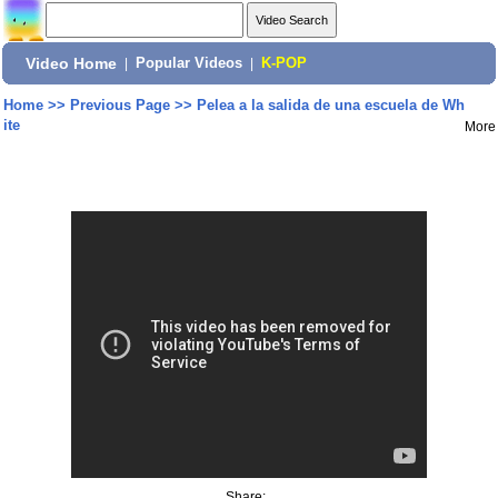
Video Home
|
Popular Videos
|
K-POP
Home
>>
Previous Page
>>
Pelea a la salida de una escuela de Wh
ite
More
Share: