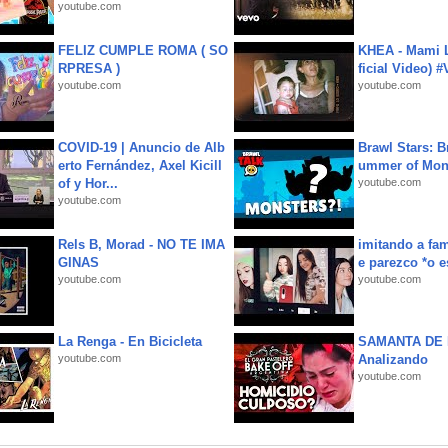
youtube.com
FELIZ CUMPLE ROMA ( SO
KHEA - Mami L
RPRESA )
ficial Video) 
youtube.com
youtube.com
COVID-19 | Anuncio de Alb
Brawl Stars: B
erto Fernández, Axel Kicill
ummer of Mon
of y Hor...
youtube.com
youtube.com
Rels B, Morad - NO TE IMA
imitando a fa
GINAS
e parezco *o e
youtube.com
youtube.com
La Renga - En Bicicleta
SAMANTA DE 
youtube.com
Analizando
youtube.com