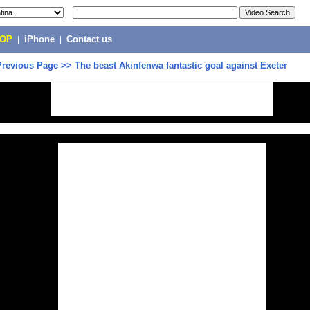
POP
|
iPhone
|
Contact us
Previous Page
>>
The beast Akinfenwa fantastic goal against Exeter