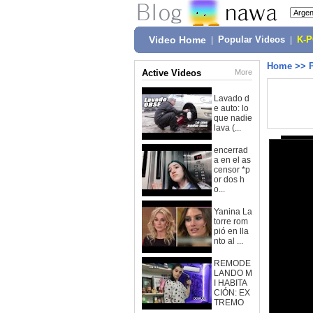
Video Home
|
Popular Videos
|
K-
Home
>>
Active Videos
More
Lavado d
e auto: lo
que nadie
lava (...
encerrad
a en el as
censor *p
or dos h
o...
Yanina La
torre rom
pió en lla
nto al ...
REMODE
LANDO M
I HABITA
CIÓN: EX
TREMO