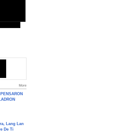
More
S PENSARON
LADRON
ra, Lang Lan
e De Ti