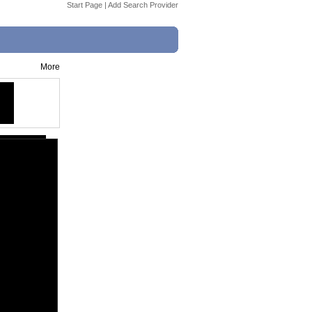
Start Page
|
Add Search Provider
More