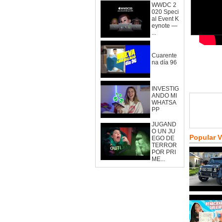
WWDC 2
020 Speci
al Event K
eynote —
...
Cuarente
na día 96
INVESTIG
ANDO MI
WHATSA
PP
JUGAND
O UN JU
Popular 
EGO DE
TERROR
POR PRI
ME...