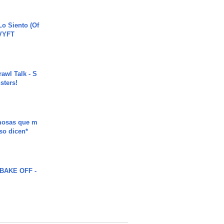
o Siento (Of
#VYFT
rawl Talk - S
sters!
mosas que m
so dicen*
BAKE OFF -