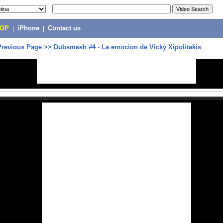
POP
|
iPhone
|
Contact us
Previous Page
>>
Dubsmash #4 - La emocion de Vicky Xipolitakis