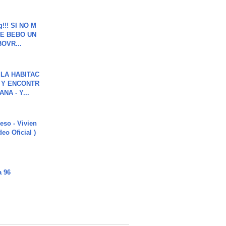
g!!! SI NO M
E BEBO UN
OVR...
LA HABITAC
 Y ENCONTR
NA - Y...
ieso - Vivien
eo Oficial )
a 96