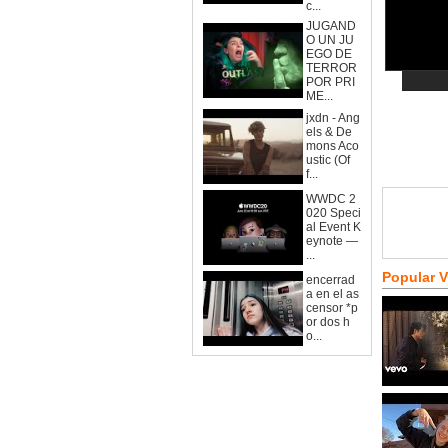
c...
JUGAND
O UN JU
EGO DE
TERROR
POR PRI
ME...
jxdn - Ang
els & De
mons Aco
ustic (Of
f...
WWDC 2
020 Speci
al Event K
eynote —
...
Popular 
encerrad
a en el as
censor *p
or dos h
o...