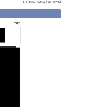
Start Page
|
Add Search Provider
More