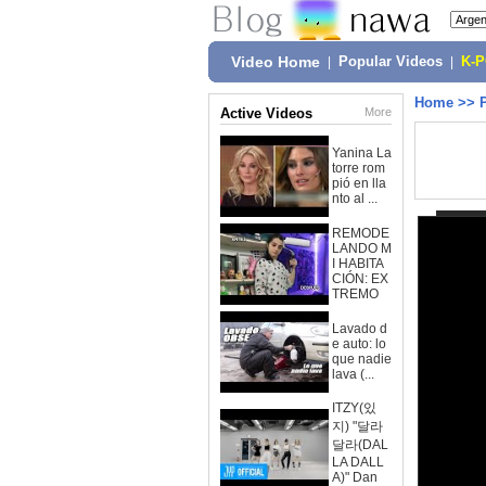
Video Home
|
Popular Videos
|
K-
Home
>>
Active Videos
More
Yanina La
torre rom
pió en lla
nto al ...
REMODE
LANDO M
I HABITA
CIÓN: EX
TREMO
Lavado d
e auto: lo
que nadie
lava (...
ITZY(있
지) "달라
달라(DAL
LA DALL
A)" Dan