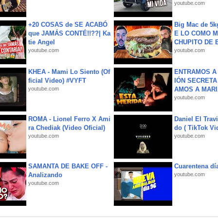
youtube.com
+20 COSAS de SE ACABÓ
Big Mac de 5k
que JAMÁS CONTÉ!!??| Ka
E LO COMO M
tie Angel
CHUPITO DE B
youtube.com
youtube.com
KHEA - Mami Lo Siento (Of
ENTRAMOS A 
ficial Video) #VYFT
IÓN SECRETA
youtube.com
AMOS A MARIA
youtube.com
ROMA - Lionel Ferro X Ami
Daniel El Trav
ra Chediak (Video Oficial)
do ( TikTok Vid
youtube.com
youtube.com
SAMANTA DE BAKE OFF -
Cuarentena dí
Analizando
youtube.com
youtube.com