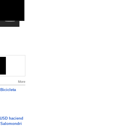
More
Bicicleta
 USD haciend
| Salomondri