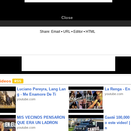
Close
6
Share:
Email
•
URL
•
Editor
•
HTML
Videos
Luciano Pereyra, Lang Lan
La Renga - En 
g - Me Enamore De Ti
youtube.com
youtube.com
MIS VECINOS PENSARON
Gasté 100,000
QUE ERA UN LADRON
o este video! 
youtube.com
n