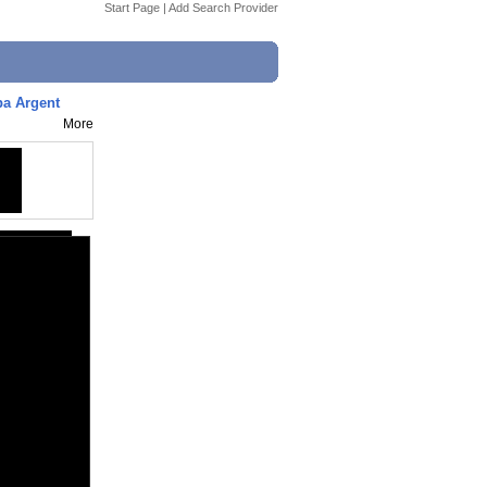
Start Page
|
Add Search Provider
pa Argent
More