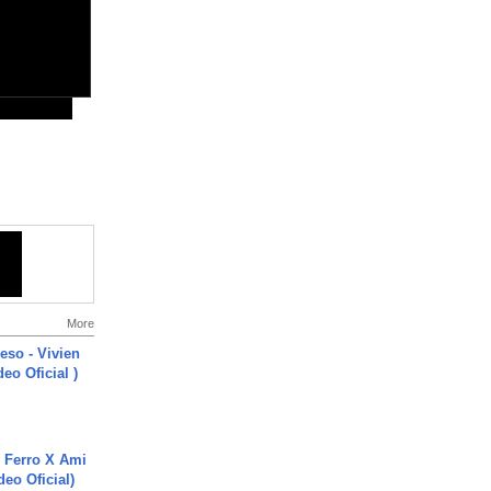
More
ieso - Vivien
eo Oficial )
 Ferro X Ami
deo Oficial)