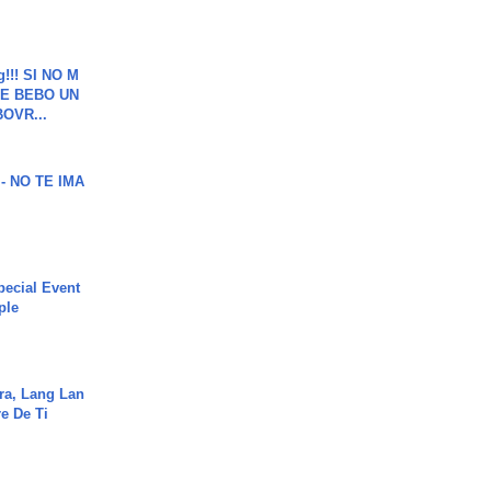
g!!! SI NO M
E BEBO UN
OVR...
 - NO TE IMA
ecial Event
ple
ra, Lang Lan
e De Ti