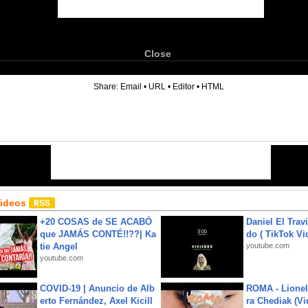
Close
6
Share:
Email
•
URL
•
Editor
•
HTML
Videos
+20 COSAS de SE ACABÓ
Daniel El Trav
que JAMÁS CONTÉ!!??| Ka
do ( TikTok Vid
tie Angel
youtube.com
youtube.com
COVID-19 | Anuncio de Alb
ROMA - Lionel
erto Fernández, Axel Kicill
ra Chediak (Vi