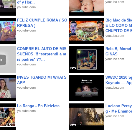
of y Hor...
youtube.com
youtube.com
FELIZ CUMPLE ROMA ( SO
Big Mac de 5k
RPRESA )
E LO COMO M
youtube.com
CHUPITO DE B
youtube.com
COMPRE EL AUTO DE MIS
Rels B, Morad
SUEÑOS !!! *sorprendi a m
GINAS
is padres* ??...
youtube.com
youtube.com
INVESTIGANDO MI WHATS
WWDC 2020 Sp
APP
Keynote — Ap
youtube.com
youtube.com
La Renga - En Bicicleta
Luciano Perey
youtube.com
g - Me Enamor
youtube.com