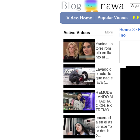
Video Home
|
Popular Videos
|
K-
Home
>>
Active Videos
More
ino
Yanina La
torre rom
pió en lla
nto al ...
Lavado d
e auto: lo
que nadie
lava (...
REMODE
LANDO M
I HABITA
CIÓN: EX
TREMO
encerrad
a en el as
censor *p
or dos h
o...