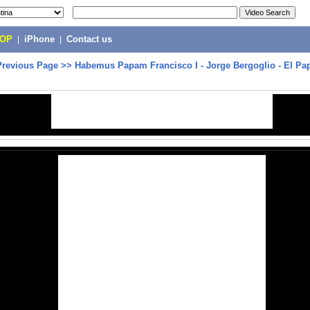
POP
|
iPhone
|
Contact us
Previous Page
>>
Habemus Papam Francisco I - Jorge Bergoglio - El Pa