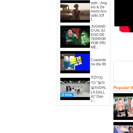
jxdn - Ang
els & De
mons Aco
ustic (Of
f...
JUGAND
O UN JU
EGO DE
TERROR
POR PRI
ME...
Cuarente
na día 96
ITZY(있
지) "달라
Popular 
달라(DAL
LA DALL
A)" Dan
c...