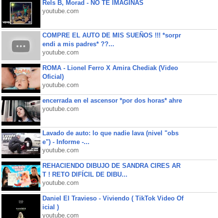
Rels B, Morad - NO TE IMAGINAS
youtube.com
COMPRE EL AUTO DE MIS SUEÑOS !!! *sorpr
endi a mis padres* ??...
youtube.com
ROMA - Lionel Ferro X Amira Chediak (Video
Oficial)
youtube.com
encerrada en el ascensor *por dos horas* ahre
youtube.com
Lavado de auto: lo que nadie lava (nivel "obs
e") - Informe -...
youtube.com
REHACIENDO DIBUJO DE SANDRA CIRES AR
T ! RETO DIFÍCIL DE DIBU...
youtube.com
Daniel El Travieso - Viviendo ( TikTok Video Of
icial )
youtube.com