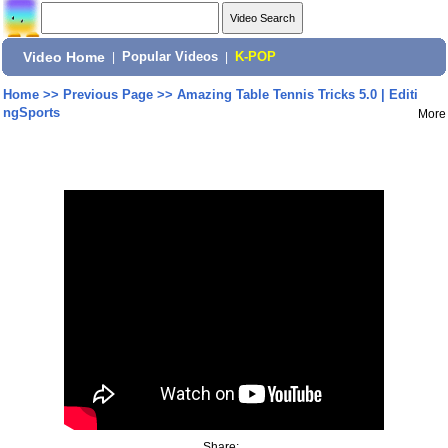
Video Home
|
Popular Videos
|
K-POP
Home
>>
Previous Page
>>
Amazing Table Tennis Tricks 5.0 | Editi
ngSports
More
Share: