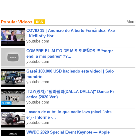
Popular Videos
More
COVID-19 | Anuncio de Alberto Fernández, Axe
l Kicillof y Hor...
youtube.com
COMPRE EL AUTO DE MIS SUEÑOS !!! *sorpr
endi a mis padres* ??...
youtube.com
Gasté 100,000 USD haciendo este video! | Salo
mondrin
youtube.com
ITZY(있지) "달라달라(DALLA DALLA)" Dance Pr
actice (2020 Ver.)
youtube.com
Lavado de auto: lo que nadie lava (nivel "obs
e") - Informe -...
youtube.com
WWDC 2020 Special Event Keynote — Apple