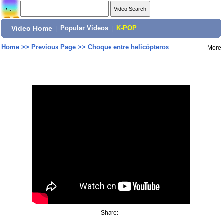
Video Home
|
Popular Videos
|
K-POP
Home
>>
Previous Page
>>
Choque entre helicópteros
More
Share: