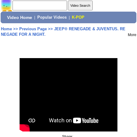
Video Home
|
Popular Videos
|
K-POP
Home
>>
Previous Page
>>
JEEP® RENEGADE & JUVENTUS. RE
NEGADE FOR A NIGHT.
More
Share: