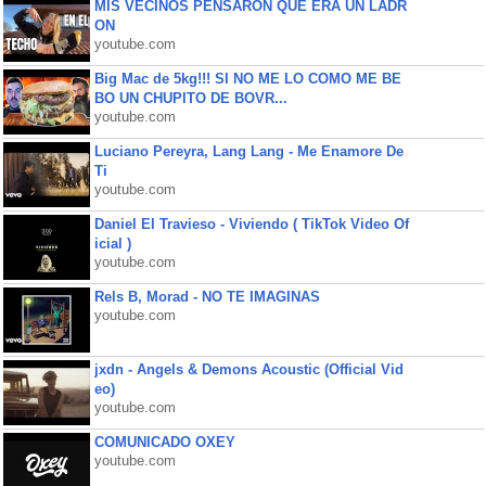
MIS VECINOS PENSARON QUE ERA UN LADR
ON
youtube.com
Big Mac de 5kg!!! SI NO ME LO COMO ME BE
BO UN CHUPITO DE BOVR...
youtube.com
Luciano Pereyra, Lang Lang - Me Enamore De
Ti
youtube.com
Daniel El Travieso - Viviendo ( TikTok Video Of
icial )
youtube.com
Rels B, Morad - NO TE IMAGINAS
youtube.com
jxdn - Angels & Demons Acoustic (Official Vid
eo)
youtube.com
COMUNICADO OXEY
youtube.com