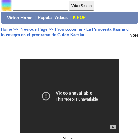
Video Home
|
Popular Videos
|
K-POP
Home
>>
Previous Page
>>
Pronto.com.ar - La Princesita Karina d
io categra en el programa de Guido Kaczka
More
Share: