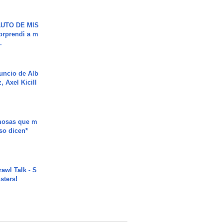
UTO DE MIS
orprendi a m
.
uncio de Alb
, Axel Kicill
mosas que m
so dicen*
rawl Talk - S
sters!