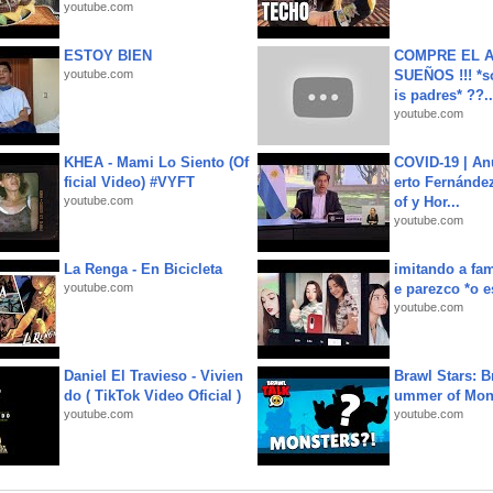
youtube.com
ESTOY BIEN
COMPRE EL A
youtube.com
SUEÑOS !!! *s
is padres* ??..
youtube.com
KHEA - Mami Lo Siento (Of
COVID-19 | An
ficial Video) #VYFT
erto Fernández
youtube.com
of y Hor...
youtube.com
La Renga - En Bicicleta
imitando a fa
youtube.com
e parezco *o e
youtube.com
Daniel El Travieso - Vivien
Brawl Stars: B
do ( TikTok Video Oficial )
ummer of Mon
youtube.com
youtube.com