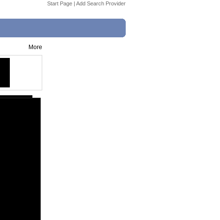
Start Page
|
Add Search Provider
More