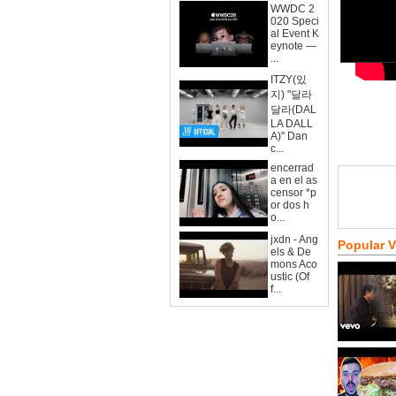
WWDC 2
020 Speci
al Event K
eynote —
...
ITZY(있
지) "달라
달라(DAL
LA DALL
A)" Dan
c...
encerrad
a en el as
censor *p
or dos h
o...
jxdn - Ang
Popular 
els & De
mons Aco
ustic (Of
f...