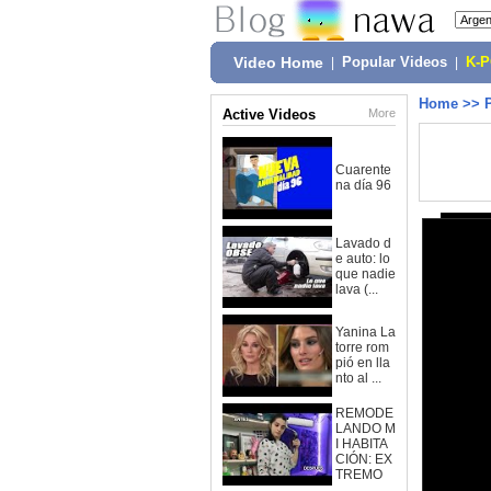
Video Home
|
Popular Videos
|
K-
Home
>>
Active Videos
More
Cuarente
na día 96
Lavado d
e auto: lo
que nadie
lava (...
Yanina La
torre rom
pió en lla
nto al ...
REMODE
LANDO M
I HABITA
CIÓN: EX
TREMO