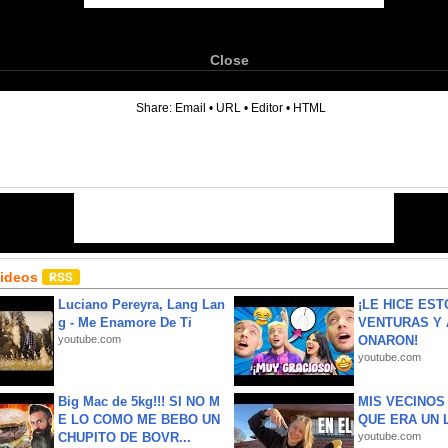
Close
6
Share:
Email
•
URL
•
Editor
•
HTML
Videos
Luciano Pereyra, Lang Lan
¡LE HICE EST
g - Me Enamore De Ti
VENTURAS Y 
youtube.com
ONARON!
youtube.com
Big Mac de 5kg!!! SI NO M
MIS VECINO
E LO COMO ME BEBO UN
QUE ERA UN 
CHUPITO DE BOVR...
youtube.com