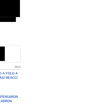
More
O A YOLO A
ASÍ REACCI
S PENSARON
LADRON