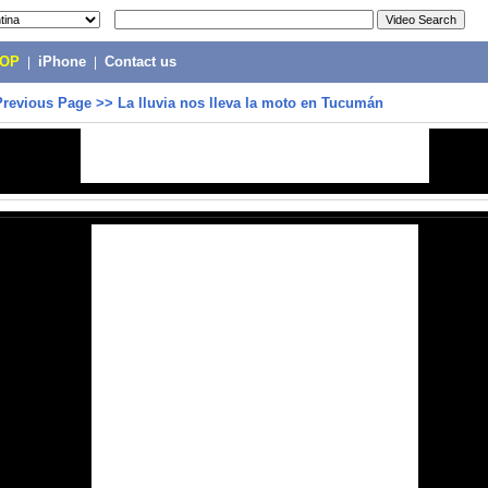
POP
|
iPhone
|
Contact us
Previous Page
>>
La lluvia nos lleva la moto en Tucumán