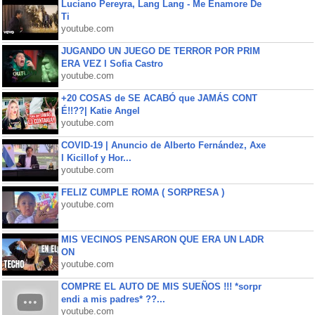
Luciano Pereyra, Lang Lang - Me Enamore De
Ti
youtube.com
JUGANDO UN JUEGO DE TERROR POR PRIM
ERA VEZ l Sofia Castro
youtube.com
+20 COSAS de SE ACABÓ que JAMÁS CONT
É!!??| Katie Angel
youtube.com
COVID-19 | Anuncio de Alberto Fernández, Axe
l Kicillof y Hor...
youtube.com
FELIZ CUMPLE ROMA ( SORPRESA )
youtube.com
MIS VECINOS PENSARON QUE ERA UN LADR
ON
youtube.com
COMPRE EL AUTO DE MIS SUEÑOS !!! *sorpr
endi a mis padres* ??...
youtube.com