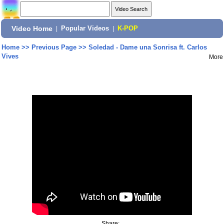
Video Home
|
Popular Videos
|
K-POP
Home
>>
Previous Page
>>
Soledad - Dame una Sonrisa ft. Carlos
Vives
More
Share: