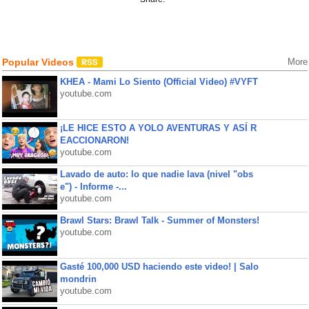
Popular Videos
More
KHEA - Mami Lo Siento (Official Video) #VYFT
youtube.com
¡LE HICE ESTO A YOLO AVENTURAS Y ASÍ R
EACCIONARON!
youtube.com
Lavado de auto: lo que nadie lava (nivel "obs
e") - Informe -...
youtube.com
Brawl Stars: Brawl Talk - Summer of Monsters!
youtube.com
Gasté 100,000 USD haciendo este video! | Salo
mondrin
youtube.com