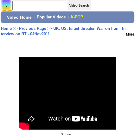
Video Home
|
Popular Videos
|
K-POP
Home
>>
Previous Page
>>
UK, US, Israel threaten War on Iran - In
terview on RT - 04Nov2011
More
Share: