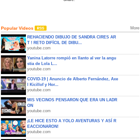
Popular Videos
More
REHACIENDO DIBUJO DE SANDRA CIRES AR
T ! RETO DIFÍCIL DE DIBU...
youtube.com
Yanina Latorre rompió en llanto al ver la angu
stia de Lola L...
youtube.com
COVID-19 | Anuncio de Alberto Fernández, Axe
l Kicillof y Hor...
youtube.com
MIS VECINOS PENSARON QUE ERA UN LADR
ON
youtube.com
¡LE HICE ESTO A YOLO AVENTURAS Y ASÍ R
EACCIONARON!
youtube.com