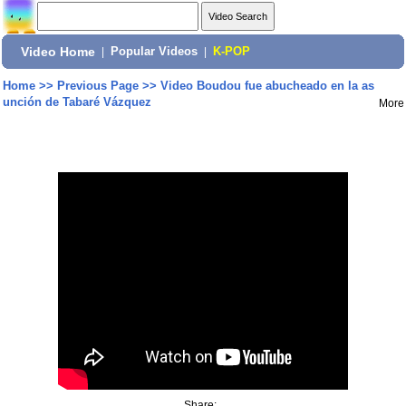
Video Home
|
Popular Videos
|
K-POP
Home
>>
Previous Page
>>
Video Boudou fue abucheado en la as
unción de Tabaré Vázquez
More
Share: