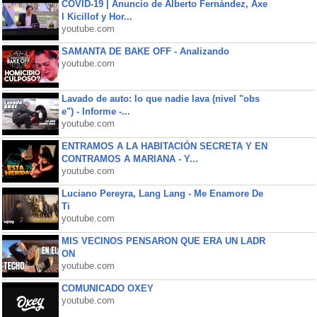
COVID-19 | Anuncio de Alberto Fernández, Axe
l Kicillof y Hor...
youtube.com
SAMANTA DE BAKE OFF - Analizando
youtube.com
Lavado de auto: lo que nadie lava (nivel "obs
e") - Informe -...
youtube.com
ENTRAMOS A LA HABITACIÓN SECRETA Y EN
CONTRAMOS A MARIANA - Y...
youtube.com
Luciano Pereyra, Lang Lang - Me Enamore De
Ti
youtube.com
MIS VECINOS PENSARON QUE ERA UN LADR
ON
youtube.com
COMUNICADO OXEY
youtube.com