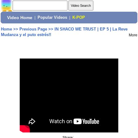
Video Home
|
Popular Videos
|
K-POP
Home
>>
Previous Page
>>
IN SHACO WE TRUST | EP 5 | La Reve
Mudanza y el puto estrés!!
More
Share: