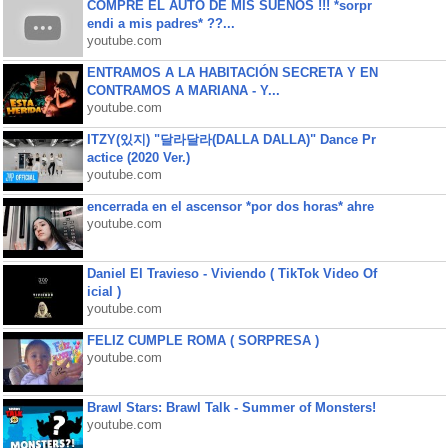
COMPRE EL AUTO DE MIS SUEÑOS !!! *sorpr
endi a mis padres* ??...
youtube.com
ENTRAMOS A LA HABITACIÓN SECRETA Y EN
CONTRAMOS A MARIANA - Y...
youtube.com
ITZY(있지) "달라달라(DALLA DALLA)" Dance Pr
actice (2020 Ver.)
youtube.com
encerrada en el ascensor *por dos horas* ahre
youtube.com
Daniel El Travieso - Viviendo ( TikTok Video Of
icial )
youtube.com
FELIZ CUMPLE ROMA ( SORPRESA )
youtube.com
Brawl Stars: Brawl Talk - Summer of Monsters!
youtube.com