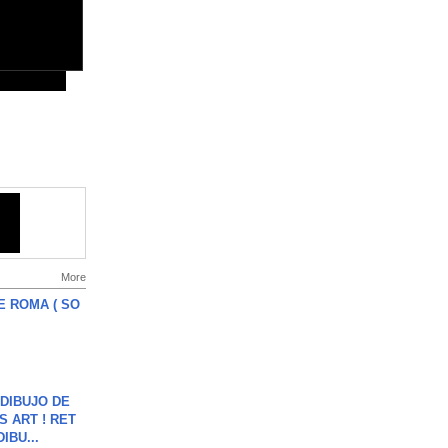
More
E ROMA ( SO
DIBUJO DE
S ART ! RET
DIBU...