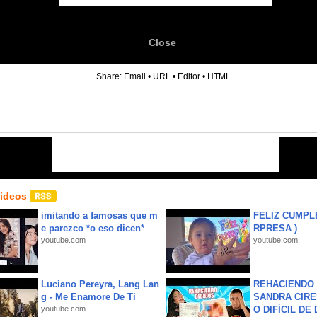
Close
6
Share:
Email
•
URL
•
Editor
•
HTML
Videos
imitando a famosas que m
FELIZ CUMPL
e parezco *o eso dicen*
RPRESA )
youtube.com
youtube.com
Luciano Pereyra, Lang Lan
REHACIENDO 
g - Me Enamore De Ti
SANDRA CIRE
youtube.com
O DIFÍCIL DE 