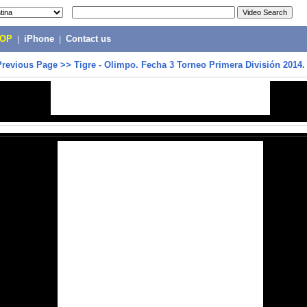
POP
|
iPhone
|
Contact us
Previous Page
>>
Tigre - Olimpo. Fecha 3 Torneo Primera División 2014.