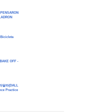
S PENSARON
LADRON
Bicicleta
BAKE OFF -
달라달라(DALL
ce Practice