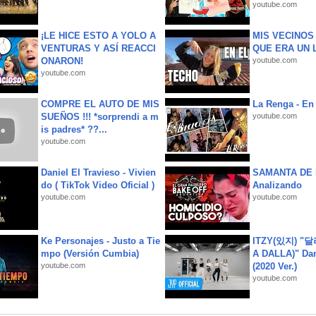
youtube.com
¡LE HICE ESTO A YOLO A
MIS VECINO
VENTURAS Y ASÍ REACCI
QUE ERA UN 
ONARON!
youtube.com
youtube.com
COMPRE EL AUTO DE MIS
La Renga - En 
SUEÑOS !!! *sorprendi a m
youtube.com
is padres* ??...
youtube.com
Daniel El Travieso - Vivien
SAMANTA DE 
do ( TikTok Video Oficial )
Analizando
youtube.com
youtube.com
Ke Personajes - Justo a Tie
ITZY(있지) "
mpo (Versión Cumbia)
A DALLA)" Dan
youtube.com
(2020 Ver.)
youtube.com