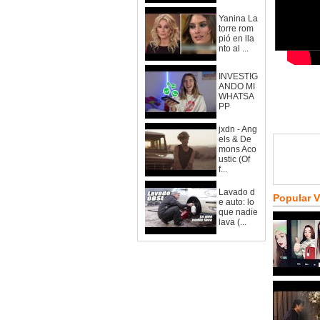
Yanina La
torre rom
pió en lla
nto al ...
INVESTIG
ANDO MI
WHATSA
PP
jxdn - Ang
els & De
mons Aco
ustic (Of
f...
Lavado d
Popular 
e auto: lo
que nadie
lava (...