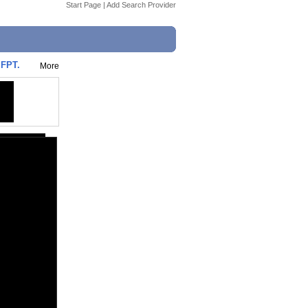
Start Page
|
Add Search Provider
 FPT.
More