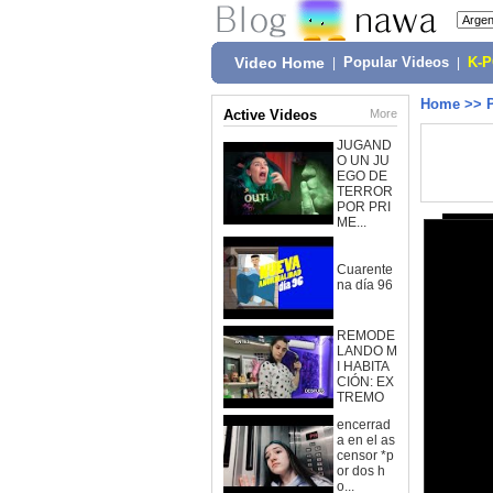
Video Home
|
Popular Videos
|
K-
Home
>>
Active Videos
More
JUGAND
O UN JU
EGO DE
TERROR
POR PRI
ME...
Cuarente
na día 96
REMODE
LANDO M
I HABITA
CIÓN: EX
TREMO
encerrad
a en el as
censor *p
or dos h
o...