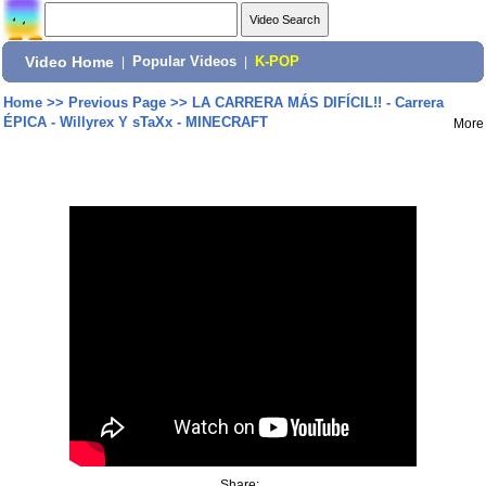
Video Home
|
Popular Videos
|
K-POP
Home
>>
Previous Page
>>
LA CARRERA MÁS DIFÍCIL!! - Carrera
ÉPICA - Willyrex Y sTaXx - MINECRAFT
More
Share: