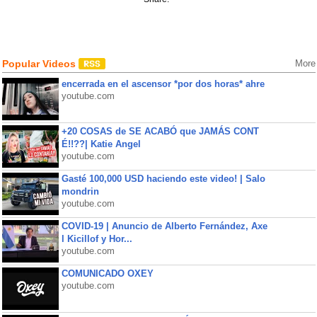
Popular Videos
More
encerrada en el ascensor *por dos horas* ahre
youtube.com
+20 COSAS de SE ACABÓ que JAMÁS CONT
É!!??| Katie Angel
youtube.com
Gasté 100,000 USD haciendo este video! | Salo
mondrin
youtube.com
COVID-19 | Anuncio de Alberto Fernández, Axe
l Kicillof y Hor...
youtube.com
COMUNICADO OXEY
youtube.com