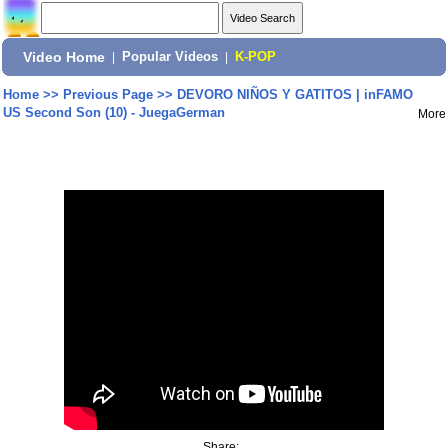
Video Home
|
Popular Videos
|
K-POP
Home
>>
Previous Page
>>
DEVORO NIÑOS Y GATITOS | inFAMO
US Second Son (10) - JuegaGerman
More
Share: