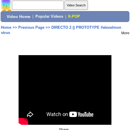
Video Home
|
Popular Videos
|
K-POP
Home
>>
Previous Page
>>
DIRECTO 2 || PROTOTYPE #alexelmon
struo
More
Share: