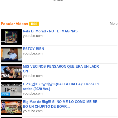
Popular Videos
More
Rels B, Morad - NO TE IMAGINAS
youtube.com
ESTOY BIEN
youtube.com
MIS VECINOS PENSARON QUE ERA UN LADR
ON
youtube.com
ITZY(있지) "달라달라(DALLA DALLA)" Dance Pr
actice (2020 Ver.)
youtube.com
Big Mac de 5kg!!! SI NO ME LO COMO ME BE
BO UN CHUPITO DE BOVR...
youtube.com