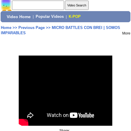
Video Home
|
Popular Videos
|
K-POP
Home
>>
Previous Page
>>
MICRO BATTLES CON BREI | SOMOS
IMPARABLES
More
Share: