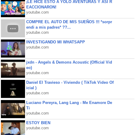
¡LE HICE ESTO A YOLO AVENTURAS Y ASÍ R
EACCIONARON!
youtube.com
COMPRE EL AUTO DE MIS SUEÑOS !!! *sorpr
endi a mis padres* ??...
youtube.com
INVESTIGANDO MI WHATSAPP
youtube.com
jxdn - Angels & Demons Acoustic (Official Vid
eo)
youtube.com
Daniel El Travieso - Viviendo ( TikTok Video Of
icial )
youtube.com
Luciano Pereyra, Lang Lang - Me Enamore De
Ti
youtube.com
ESTOY BIEN
youtube.com