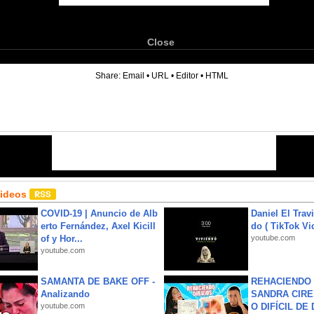
Close
6
Share:
Email
•
URL
•
Editor
•
HTML
Videos
COVID-19 | Anuncio de Alb
Daniel El Trav
erto Fernández, Axel Kicill
do ( TikTok Vid
of y Hor...
youtube.com
youtube.com
SAMANTA DE BAKE OFF -
REHACIENDO 
Analizando
SANDRA CIRE
youtube.com
O DIFÍCIL DE 