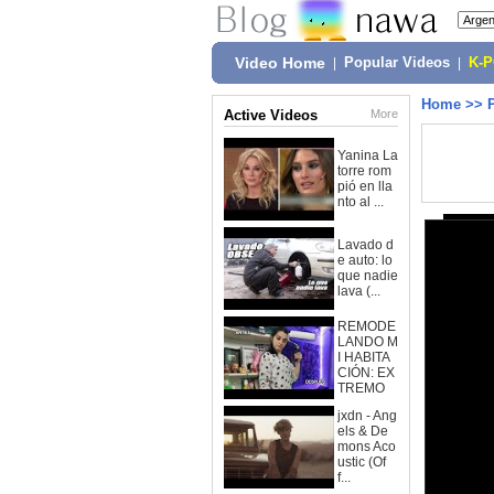
Video Home
|
Popular Videos
|
K-
Home
>>
Active Videos
More
Yanina La
torre rom
pió en lla
nto al ...
Lavado d
e auto: lo
que nadie
lava (...
REMODE
LANDO M
I HABITA
CIÓN: EX
TREMO
jxdn - Ang
els & De
mons Aco
ustic (Of
f...