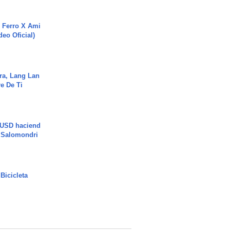
 Ferro X Ami
deo Oficial)
ra, Lang Lan
e De Ti
 USD haciend
| Salomondri
Bicicleta