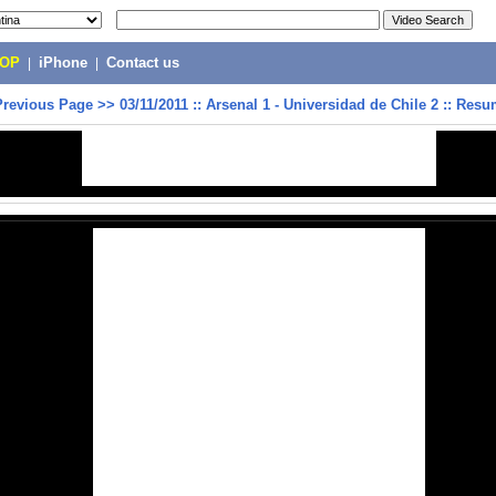
POP
|
iPhone
|
Contact us
Previous Page
>>
03/11/2011 :: Arsenal 1 - Universidad de Chile 2 :: Res