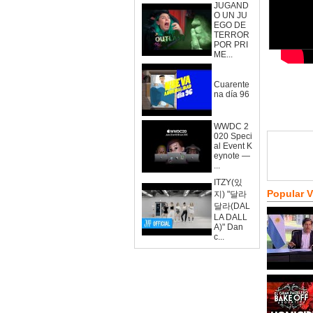
JUGAND
O UN JU
EGO DE
TERROR
POR PRI
ME...
Cuarente
na día 96
WWDC 2
020 Speci
al Event K
eynote —
...
ITZY(있
Popular 
지) "달라
달라(DAL
LA DALL
A)" Dan
c...