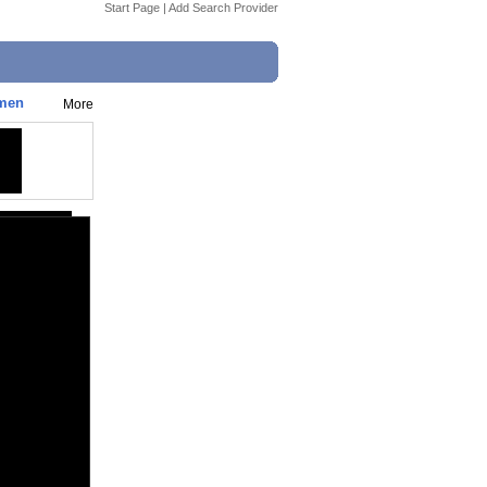
Start Page
|
Add Search Provider
umen
More