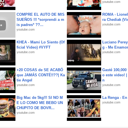
youtube.com
COMPRE EL AUTO DE MIS
ROMA - Lionel
SUEÑOS !!! *sorprendi a m
ra Chediak (Vi
is padres* ??...
youtube.com
youtube.com
KHEA - Mami Lo Siento (Of
Luciano Perey
ficial Video) #VYFT
g - Me Enamor
youtube.com
youtube.com
+20 COSAS de SE ACABÓ
Gasté 100,000
que JAMÁS CONTÉ!!??| Ka
o este video! 
tie Angel
n
youtube.com
youtube.com
Big Mac de 5kg!!! SI NO M
La Renga - En 
E LO COMO ME BEBO UN
youtube.com
CHUPITO DE BOVR...
youtube.com