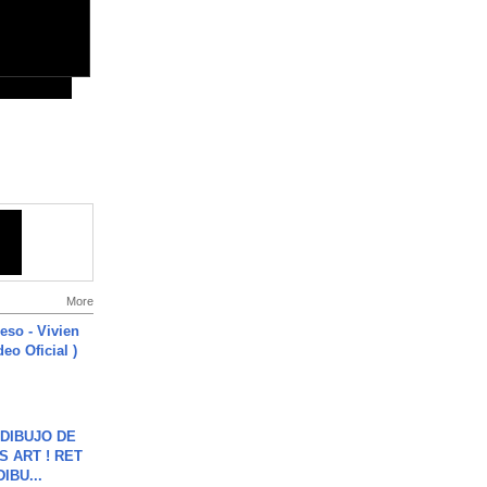
More
ieso - Vivien
eo Oficial )
DIBUJO DE
S ART ! RET
DIBU...