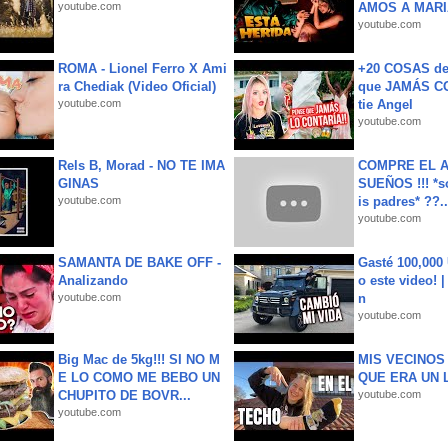
youtube.com
AMOS A MARIA
youtube.com
ROMA - Lionel Ferro X Ami
+20 COSAS d
ra Chediak (Video Oficial)
que JAMÁS CO
youtube.com
tie Angel
youtube.com
Rels B, Morad - NO TE IMA
COMPRE EL A
GINAS
SUEÑOS !!! *s
youtube.com
is padres* ??..
youtube.com
SAMANTA DE BAKE OFF -
Gasté 100,000
Analizando
o este video! 
youtube.com
n
youtube.com
Big Mac de 5kg!!! SI NO M
MIS VECINO
E LO COMO ME BEBO UN
QUE ERA UN 
CHUPITO DE BOVR...
youtube.com
youtube.com