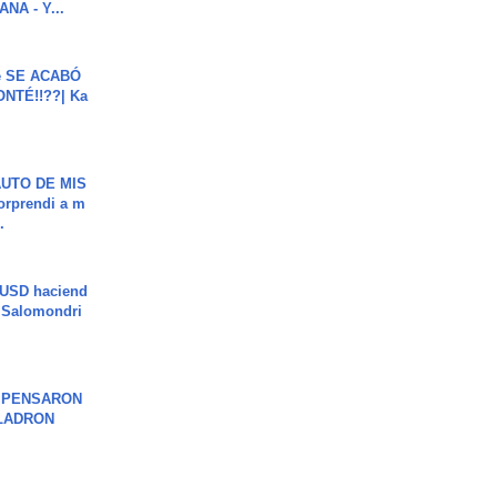
NA - Y...
e SE ACABÓ
NTÉ!!??| Ka
UTO DE MIS
orprendi a m
.
 USD haciend
| Salomondri
S PENSARON
LADRON