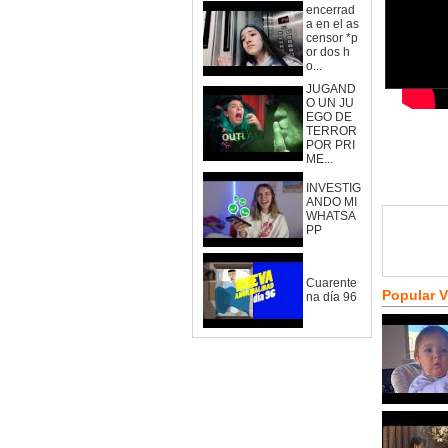
encerrad
a en el as
censor *p
or dos h
o...
JUGAND
O UN JU
EGO DE
TERROR
POR PRI
ME...
INVESTIG
ANDO MI
WHATSA
PP
Cuarente
Popular 
na día 96