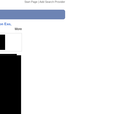
Start Page
|
Add Search Provider
on Exo,
More