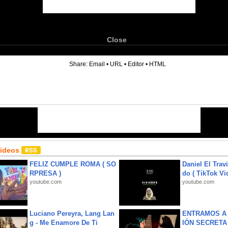
Close
6
Share:
Email
•
URL
•
Editor
•
HTML
Videos
FELIZ CUMPLE ROMA ( SO
Daniel El Trav
RPRESA )
do ( TikTok Vid
youtube.com
youtube.com
Luciano Pereyra, Lang Lan
ENTRAMOS A 
g - Me Enamore De Ti
IÓN SECRETA