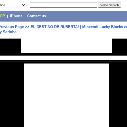
POP
|
iPhone
|
Contact us
Previous Page
>>
EL DESTINO DE RUBERTA! | Minecraft Lucky Blocks c
y Sarinha