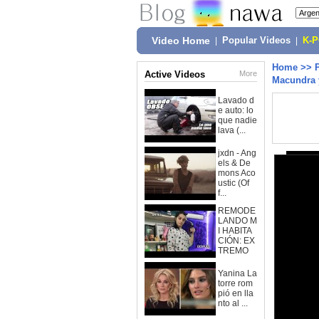
Video Home
|
Popular Videos
|
K-
Home
>>
Active Videos
More
Macundra 
Lavado d
e auto: lo
que nadie
lava (...
jxdn - Ang
els & De
mons Aco
ustic (Of
f...
REMODE
LANDO M
I HABITA
CIÓN: EX
TREMO
Yanina La
torre rom
pió en lla
nto al ...