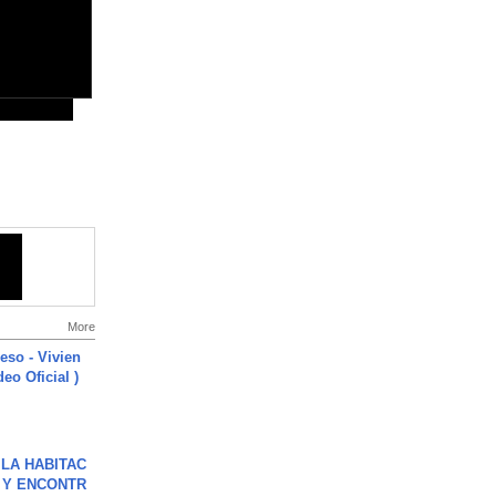
More
ieso - Vivien
eo Oficial )
LA HABITAC
 Y ENCONTR