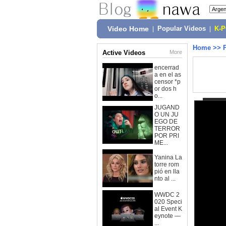
Video Home
|
Popular Videos
|
K-
Home
>>
Active Videos
More
encerrad
a en el as
censor *p
or dos h
o...
JUGAND
O UN JU
EGO DE
TERROR
POR PRI
ME...
Yanina La
torre rom
pió en lla
nto al ...
WWDC 2
020 Speci
al Event K
eynote —
...