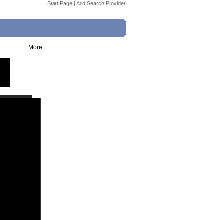
Start Page
|
Add Search Provider
More