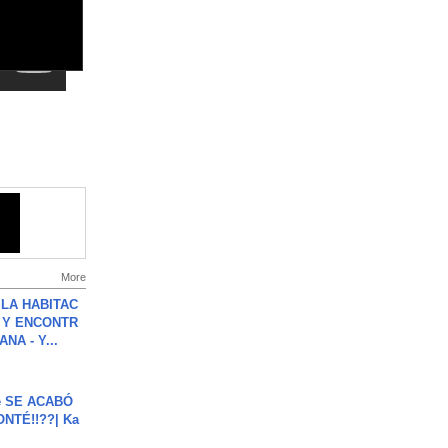
More
LA HABITAC
 Y ENCONTR
NA - Y...
e SE ACABÓ
NTÉ!!??| Ka