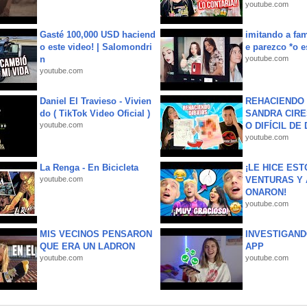
youtube.com
Gasté 100,000 USD haciend
imitando a fa
o este video! | Salomondri
e parezco *o e
n
youtube.com
youtube.com
Daniel El Travieso - Vivien
REHACIENDO 
do ( TikTok Video Oficial )
SANDRA CIRE
youtube.com
O DIFÍCIL DE 
youtube.com
La Renga - En Bicicleta
¡LE HICE EST
youtube.com
VENTURAS Y 
ONARON!
youtube.com
MIS VECINOS PENSARON
INVESTIGAND
QUE ERA UN LADRON
APP
youtube.com
youtube.com