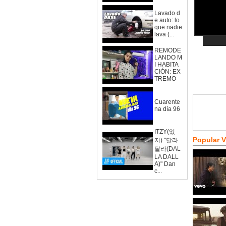
Lavado d
e auto: lo
que nadie
lava (...
REMODE
LANDO M
I HABITA
CIÓN: EX
TREMO
Cuarente
na día 96
ITZY(있
Popular 
지) "달라
달라(DAL
LA DALL
A)" Dan
c...