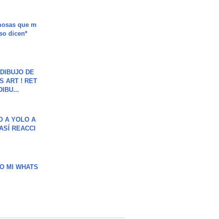
mosas que m
so dicen*
DIBUJO DE
S ART ! RET
DIBU...
O A YOLO A
ASÍ REACCI
O MI WHATS