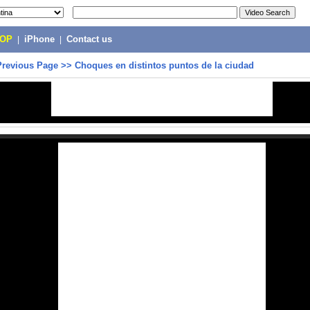
POP
|
iPhone
|
Contact us
Previous Page
>>
Choques en distintos puntos de la ciudad