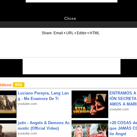
Close
6
Share:
Email
•
URL
•
Editor
•
HTML
Videos
Luciano Pereyra, Lang Lan
ENTRAMOS A 
g - Me Enamore De Ti
IÓN SECRETA
youtube.com
AMOS A MARIA
youtube.com
jxdn - Angels & Demons Ac
+20 COSAS d
oustic (Official Video)
que JAMÁS CO
youtube.com
tie Angel