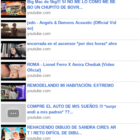
Big Mac de 5kg!!! SI NO ME LO COMO ME BE
BO UN CHUPITO DE BOVR...
youtube.com
jxdn - Angels & Demons Acoustic (Official Vid
eo)
youtube.com
encerrada en el ascensor *por dos horas* ahre
youtube.com
ROMA - Lionel Ferro X Amira Chediak (Video
Oficial)
youtube.com
REMODELANDO MI HABITACIÓN: EXTREMO
youtube.com
COMPRE EL AUTO DE MIS SUEÑOS !!! *sorpr
endi a mis padres* ??...
youtube.com
REHACIENDO DIBUJO DE SANDRA CIRES AR
T ! RETO DIFÍCIL DE DIBU...
youtube.com