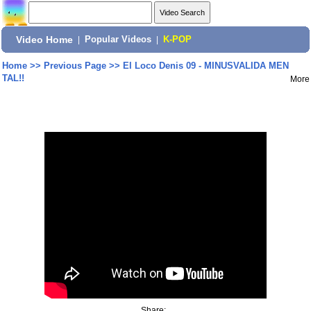
Video Home
|
Popular Videos
|
K-POP
Home
>>
Previous Page
>>
El Loco Denis 09 - MINUSVALIDA MEN
TAL!!
More
Share: