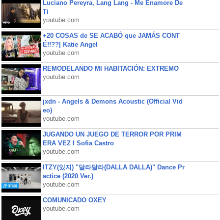
Luciano Pereyra, Lang Lang - Me Enamore De
Ti
youtube.com
+20 COSAS de SE ACABÓ que JAMÁS CONT
É!!??| Katie Angel
youtube.com
REMODELANDO MI HABITACIÓN: EXTREMO
youtube.com
jxdn - Angels & Demons Acoustic (Official Vid
eo)
youtube.com
JUGANDO UN JUEGO DE TERROR POR PRIM
ERA VEZ l Sofia Castro
youtube.com
ITZY(있지) "달라달라(DALLA DALLA)" Dance Pr
actice (2020 Ver.)
youtube.com
COMUNICADO OXEY
youtube.com