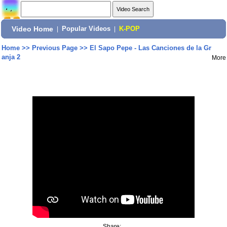
Video Home
|
Popular Videos
|
K-POP
Home
>>
Previous Page
>>
El Sapo Pepe - Las Canciones de la Gr
anja 2
More
Share: