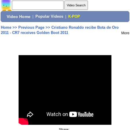
Video Home
|
Popular Videos
|
K-POP
Home
>>
Previous Page
>>
Cristiano Ronaldo recibe Bota de Oro
2011 - CR7 receives Golden Boot 2011
More
Share: