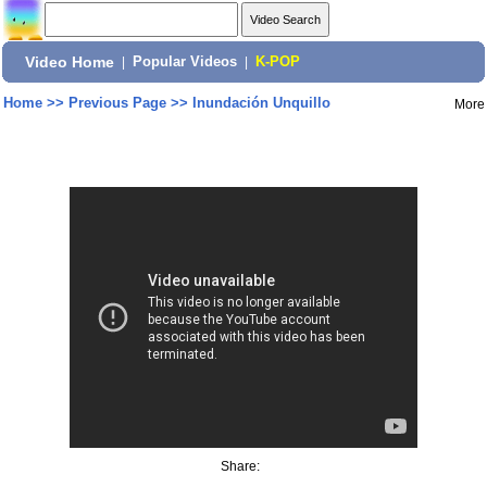
Video Home
|
Popular Videos
|
K-POP
Home
>>
Previous Page
>>
Inundación Unquillo
More
Share: