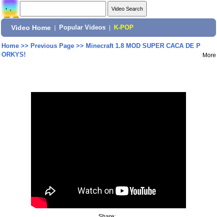
Video Home
|
Popular Videos
|
K-POP
Home
>>
Previous Page
>>
Minecraft 1.8 MOD SUPER CACA DE P
ORKYS!
More
Share: