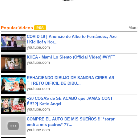
Popular Videos
More
COVID-19 | Anuncio de Alberto Fernández, Axe
l Kicillof y Hor...
youtube.com
KHEA - Mami Lo Siento (Official Video) #VYFT
youtube.com
REHACIENDO DIBUJO DE SANDRA CIRES AR
T ! RETO DIFÍCIL DE DIBU...
youtube.com
+20 COSAS de SE ACABÓ que JAMÁS CONT
É!!??| Katie Angel
youtube.com
COMPRE EL AUTO DE MIS SUEÑOS !!! *sorpr
endi a mis padres* ??...
youtube.com