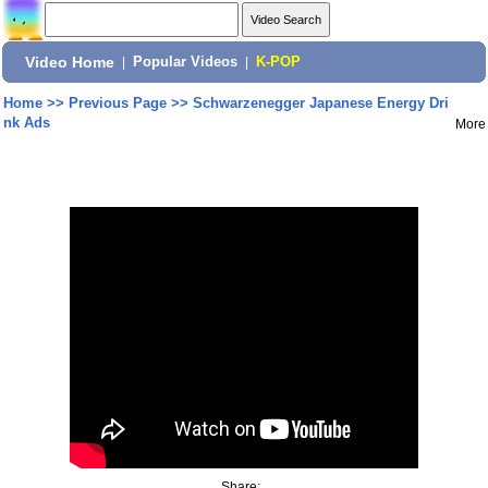
Video Home
|
Popular Videos
|
K-POP
Home
>>
Previous Page
>>
Schwarzenegger Japanese Energy Dri
nk Ads
More
Share: