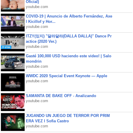
Oficial)
youtube.com
COVID-19 | Anuncio de Alberto Fernández, Axe
l Kicillof y Hor...
youtube.com
ITZY(있지) "달라달라(DALLA DALLA)" Dance Pr
actice (2020 Ver.)
youtube.com
Gasté 100,000 USD haciendo este video! | Salo
mondrin
youtube.com
WWDC 2020 Special Event Keynote — Apple
youtube.com
SAMANTA DE BAKE OFF - Analizando
youtube.com
JUGANDO UN JUEGO DE TERROR POR PRIM
ERA VEZ l Sofia Castro
youtube.com