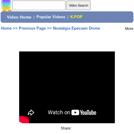
Video Home
|
Popular Videos
|
K-POP
Home
>>
Previous Page
>>
Nostalgia Epecuen Drone
More
Share: