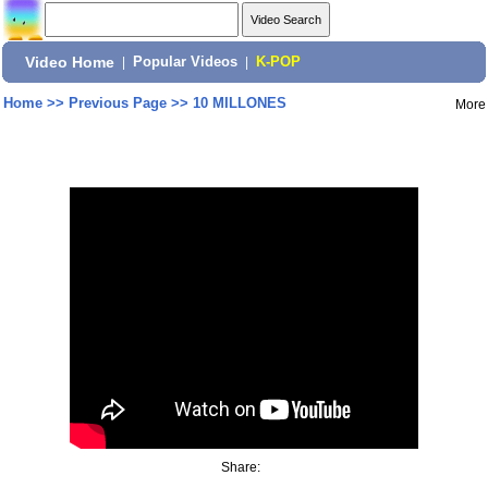
Video Home
|
Popular Videos
|
K-POP
Home
>>
Previous Page
>>
10 MILLONES
More
Share: