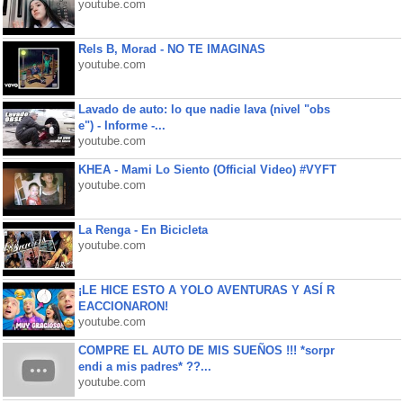
youtube.com
Rels B, Morad - NO TE IMAGINAS
youtube.com
Lavado de auto: lo que nadie lava (nivel "obs
e") - Informe -...
youtube.com
KHEA - Mami Lo Siento (Official Video) #VYFT
youtube.com
La Renga - En Bicicleta
youtube.com
¡LE HICE ESTO A YOLO AVENTURAS Y ASÍ R
EACCIONARON!
youtube.com
COMPRE EL AUTO DE MIS SUEÑOS !!! *sorpr
endi a mis padres* ??...
youtube.com