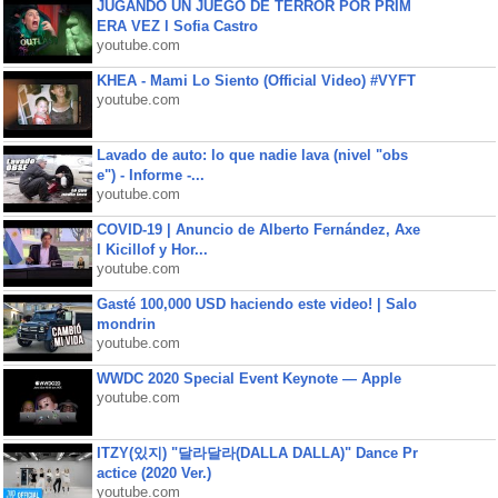
JUGANDO UN JUEGO DE TERROR POR PRIM
ERA VEZ l Sofia Castro
youtube.com
KHEA - Mami Lo Siento (Official Video) #VYFT
youtube.com
Lavado de auto: lo que nadie lava (nivel "obs
e") - Informe -...
youtube.com
COVID-19 | Anuncio de Alberto Fernández, Axe
l Kicillof y Hor...
youtube.com
Gasté 100,000 USD haciendo este video! | Salo
mondrin
youtube.com
WWDC 2020 Special Event Keynote — Apple
youtube.com
ITZY(있지) "달라달라(DALLA DALLA)" Dance Pr
actice (2020 Ver.)
youtube.com