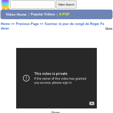
Video Home
|
Popular Videos
|
K-POP
Home
>>
Previous Page
>>
Sunrise: le jour de congé de Roger Fe
derer.
More
Share: