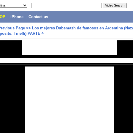
POP
|
iPhone
|
Contact us
Previous Page
>>
Los mejores Dubsmash de famosos en Argentina (Naza
sposito, Tinelli) PARTE 4