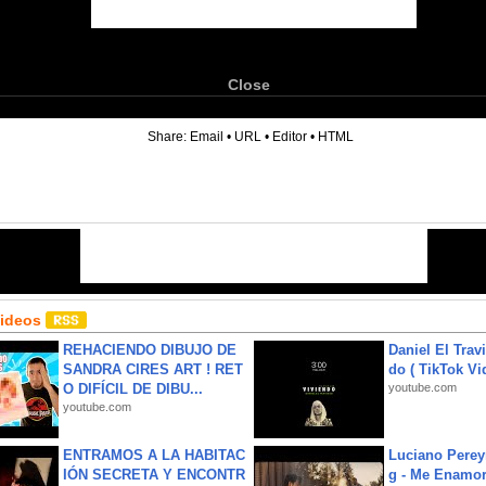
Close
6
Share:
Email
•
URL
•
Editor
•
HTML
Videos
REHACIENDO DIBUJO DE
Daniel El Trav
SANDRA CIRES ART ! RET
do ( TikTok Vid
O DIFÍCIL DE DIBU...
youtube.com
youtube.com
ENTRAMOS A LA HABITAC
Luciano Perey
IÓN SECRETA Y ENCONTR
g - Me Enamor