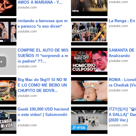
AMOS A MARIANA - Y...
youtube.com
youtube.com
imitando a famosas que m
La Renga - En 
e parezco *o eso dicen*
youtube.com
youtube.com
COMPRE EL AUTO DE MIS
SAMANTA DE 
SUEÑOS !!! *sorprendi a m
Analizando
is padres* ??...
youtube.com
youtube.com
Big Mac de 5kg!!! SI NO M
ROMA - Lionel
E LO COMO ME BEBO UN
ra Chediak (Vi
CHUPITO DE BOVR...
youtube.com
youtube.com
Gasté 100,000 USD haciend
ITZY(있지) "
o este video! | Salomondri
A DALLA)" Dan
n
(2020 Ver.)
youtube.com
youtube.com