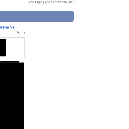
Start Page
|
Add Search Provider
rena Vel
More