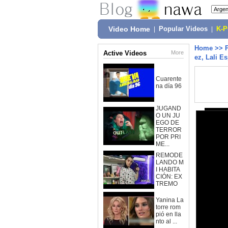
Video Home
|
Popular Videos
|
K-
Home
>>
Active Videos
More
ez, Lali E
Cuarente
na día 96
JUGAND
O UN JU
EGO DE
TERROR
POR PRI
ME...
REMODE
LANDO M
I HABITA
CIÓN: EX
TREMO
Yanina La
torre rom
pió en lla
nto al ...