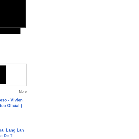
More
ieso - Vivien
eo Oficial )
ra, Lang Lan
e De Ti