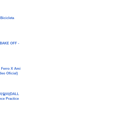
Bicicleta
BAKE OFF -
 Ferro X Ami
deo Oficial)
달라달라(DALL
ce Practice