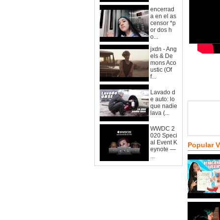
encerrad
a en el as
censor *p
or dos h
o...
jxdn - Ang
els & De
mons Aco
ustic (Of
f...
Lavado d
e auto: lo
que nadie
lava (...
WWDC 2
020 Speci
al Event K
Popular 
eynote —
...