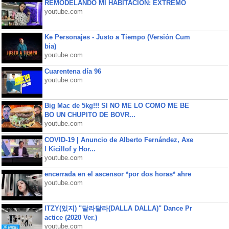
REMODELANDO MI HABITACIÓN: EXTREMO
youtube.com
Ke Personajes - Justo a Tiempo (Versión Cum
bia)
youtube.com
Cuarentena día 96
youtube.com
Big Mac de 5kg!!! SI NO ME LO COMO ME BE
BO UN CHUPITO DE BOVR...
youtube.com
COVID-19 | Anuncio de Alberto Fernández, Axe
l Kicillof y Hor...
youtube.com
encerrada en el ascensor *por dos horas* ahre
youtube.com
ITZY(있지) "달라달라(DALLA DALLA)" Dance Pr
actice (2020 Ver.)
youtube.com