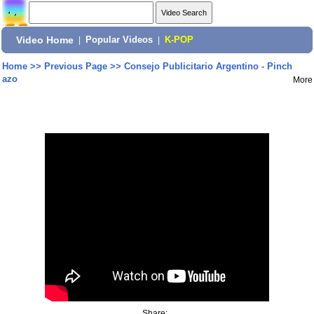
Video Home
|
Popular Videos
|
K-POP
Home
>>
Previous Page
>>
Consejo Publicitario Argentino - Pinch
azo
More
Share: