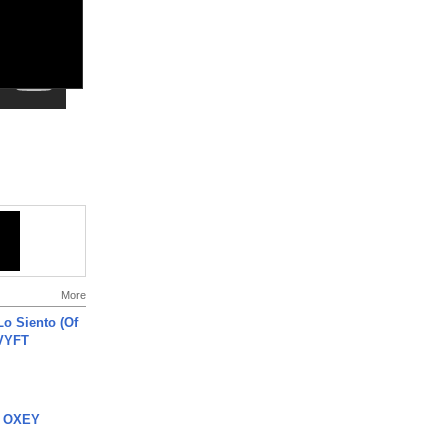
More
o Siento (Of
#VYFT
 OXEY