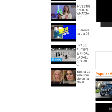
INVESTIG
ANDO MI
WHATSA
PP
Cuarente
na día 96
ITZY(있
지) "달라
달라(DAL
LA DALL
A)" Dan
c...
Yanina La
Popular 
torre rom
pió en lla
nto al ...