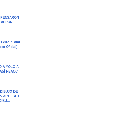
S PENSARON
LADRON
 Ferro X Ami
deo Oficial)
O A YOLO A
ASÍ REACCI
DIBUJO DE
S ART ! RET
DIBU...