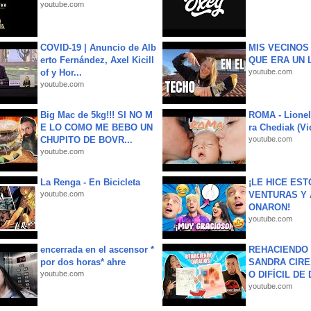
youtube.com
COVID-19 | Anuncio de Alb
MIS VECINO
erto Fernández, Axel Kicill
QUE ERA UN 
of y Hor...
youtube.com
youtube.com
Big Mac de 5kg!!! SI NO M
ROMA - Lionel
E LO COMO ME BEBO UN
ra Chediak (Vi
CHUPITO DE BOVR...
youtube.com
youtube.com
La Renga - En Bicicleta
¡LE HICE EST
youtube.com
VENTURAS Y 
ONARON!
youtube.com
encerrada en el ascensor *
REHACIENDO 
por dos horas* ahre
SANDRA CIRE
youtube.com
O DIFÍCIL DE 
youtube.com