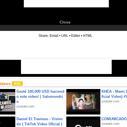
Close
6
Share:
Email
•
URL
•
Editor
•
HTML
Videos
Gasté 100,000 USD haciend
KHEA - Mami L
o este video! | Salomondri
ficial Video) 
n
youtube.com
youtube.com
Daniel El Travieso - Vivien
COMUNICADO
do ( TikTok Video Oficial )
youtube.com