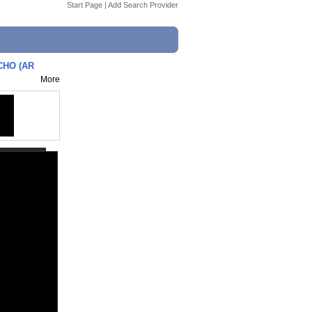
Start Page
|
Add Search Provider
CHO (AR
More