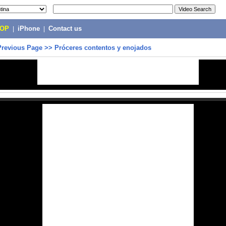
POP
|
iPhone
|
Contact us
Previous Page
>>
Próceres contentos y enojados