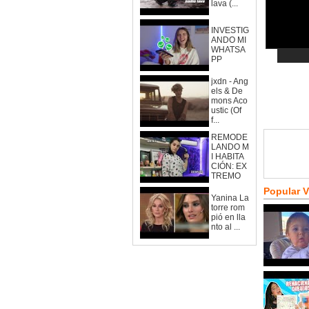
lava (...
INVESTIG
ANDO MI
WHATSA
PP
jxdn - Ang
els & De
mons Aco
ustic (Of
f...
REMODE
LANDO M
I HABITA
CIÓN: EX
TREMO
Popular 
Yanina La
torre rom
pió en lla
nto al ...