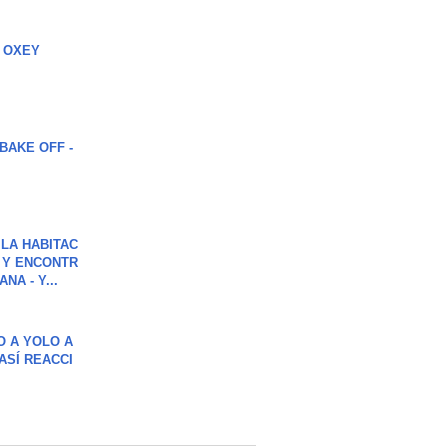
 OXEY
BAKE OFF -
LA HABITAC
 Y ENCONTR
NA - Y...
O A YOLO A
ASÍ REACCI