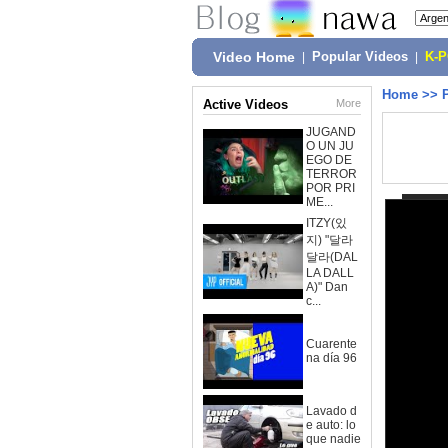
Video Home
|
Popular Videos
|
K-
Home
>>
Active Videos
More
JUGAND
O UN JU
EGO DE
TERROR
POR PRI
ME...
ITZY(있
지) "달라
달라(DAL
LA DALL
A)" Dan
c...
Cuarente
na día 96
Lavado d
e auto: lo
que nadie