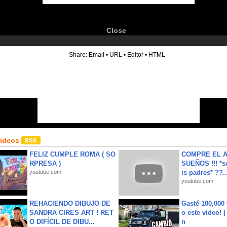
Close
6
Share:
Email
•
URL
•
Editor
•
HTML
Videos
FELIZ CUMPLE ROMA ( SO
COMPRE EL A
RPRESA )
SUEÑOS !!! *s
youtube.com
is padres* ??..
youtube.com
REHACIENDO DIBUJO DE
Gasté 100,000
SANDRA CIRES ART ! RET
o este video! 
O DIFÍCIL DE DIBU...
n