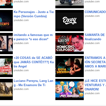
youtube.com
youtube.com
Ke Personajes - Justo a Tie
COMUNICADO
mpo (Versión Cumbia)
youtube.com
youtube.com
imitando a famosas que m
SAMANTA DE 
e parezco *o eso dicen*
Analizando
youtube.com
youtube.com
+20 COSAS de SE ACABÓ
ENTRAMOS A 
que JAMÁS CONTÉ!!??| Ka
IÓN SECRETA
tie Angel
AMOS A MARIA
youtube.com
youtube.com
Luciano Pereyra, Lang Lan
¡LE HICE EST
g - Me Enamore De Ti
VENTURAS Y 
youtube.com
ONARON!
youtube.com