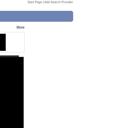
Start Page
|
Add Search Provider
More