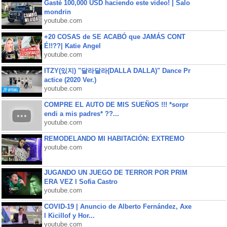
Gasté 100,000 USD haciendo este video! | Salo
mondrin
youtube.com
+20 COSAS de SE ACABÓ que JAMÁS CONT
É!!??| Katie Angel
youtube.com
ITZY(있지) "달라달라(DALLA DALLA)" Dance Pr
actice (2020 Ver.)
youtube.com
COMPRE EL AUTO DE MIS SUEÑOS !!! *sorpr
endi a mis padres* ??...
youtube.com
REMODELANDO MI HABITACIÓN: EXTREMO
youtube.com
JUGANDO UN JUEGO DE TERROR POR PRIM
ERA VEZ l Sofia Castro
youtube.com
COVID-19 | Anuncio de Alberto Fernández, Axe
l Kicillof y Hor...
youtube.com