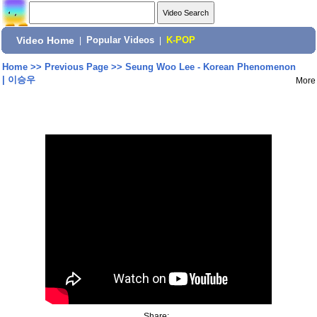
Video Home
|
Popular Videos
|
K-POP
Home
>>
Previous Page
>>
Seung Woo Lee - Korean Phenomenon
| 이승우
More
Share: