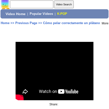
Video Home
|
Popular Videos
|
K-POP
Home
>>
Previous Page
>>
Cómo pelar correctamente un plátano
More
Share: