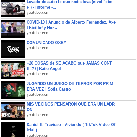
Lavado de auto: lo que nadie lava (nivel "obs
e") - Informe -...
youtube.com
COVID-19 | Anuncio de Alberto Fernández, Axe
l Kicillof y Hor...
youtube.com
COMUNICADO OXEY
youtube.com
+20 COSAS de SE ACABÓ que JAMÁS CONT
É!!??| Katie Angel
youtube.com
JUGANDO UN JUEGO DE TERROR POR PRIM
ERA VEZ l Sofia Castro
youtube.com
MIS VECINOS PENSARON QUE ERA UN LADR
ON
youtube.com
Daniel El Travieso - Viviendo ( TikTok Video Of
icial )
youtube.com