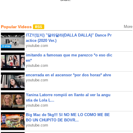
Popular Videos
More
ITZY(있지) "달라달라(DALLA DALLA)" Dance Pr
actice (2020 Ver.)
youtube.com
imitando a famosas que me parezco *o eso dic
en*
youtube.com
encerrada en el ascensor *por dos horas* ahre
youtube.com
Yanina Latorre rompió en llanto al ver la angu
stia de Lola L...
youtube.com
Big Mac de 5kg!!! SI NO ME LO COMO ME BE
BO UN CHUPITO DE BOVR...
youtube.com