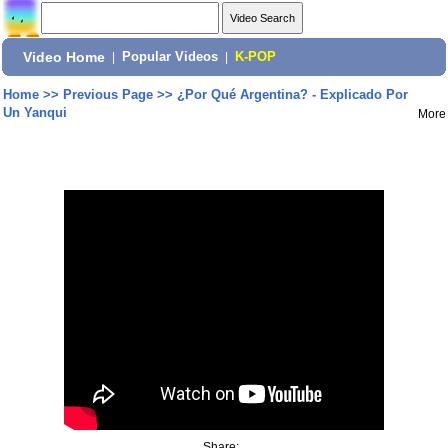
Video Home
|
Popular Videos
|
K-POP
Home
>>
Previous Page
>>
¿Por Qué Argentina? - Explicado Por
Un Yanqui
More
Share: