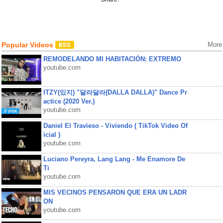
Popular Videos
More
REMODELANDO MI HABITACIÓN: EXTREMO
youtube.com
ITZY(있지) "달라달라(DALLA DALLA)" Dance Pr
actice (2020 Ver.)
youtube.com
Daniel El Travieso - Viviendo ( TikTok Video Of
icial )
youtube.com
Luciano Pereyra, Lang Lang - Me Enamore De
Ti
youtube.com
MIS VECINOS PENSARON QUE ERA UN LADR
ON
youtube.com