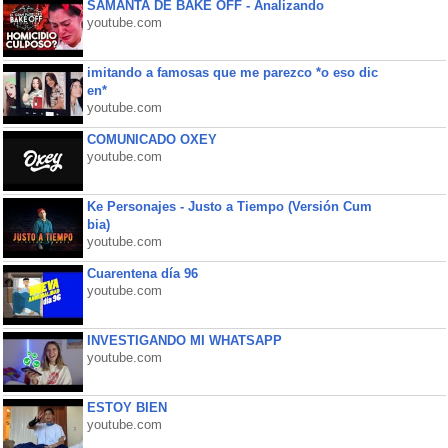
SAMANTA DE BAKE OFF - Analizando
youtube.com
imitando a famosas que me parezco *o eso dic
en*
youtube.com
COMUNICADO OXEY
youtube.com
Ke Personajes - Justo a Tiempo (Versión Cum
bia)
youtube.com
Cuarentena día 96
youtube.com
INVESTIGANDO MI WHATSAPP
youtube.com
ESTOY BIEN
youtube.com