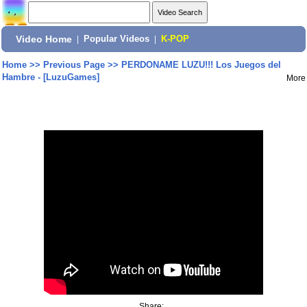
Video Home
|
Popular Videos
|
K-POP
Home
>>
Previous Page
>>
PERDONAME LUZU!!! Los Juegos del
Hambre - [LuzuGames]
More
Share: