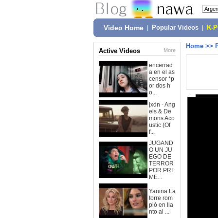
Video Home
|
Popular Videos
|
K-
Home
>>
Active Videos
More
encerrad
a en el as
censor *p
or dos h
o...
jxdn - Ang
els & De
mons Aco
ustic (Of
f...
JUGAND
O UN JU
EGO DE
TERROR
POR PRI
ME...
Yanina La
torre rom
pió en lla
nto al ...