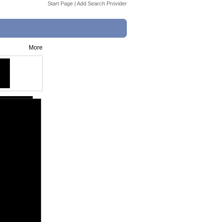
Start Page
|
Add Search Provider
More