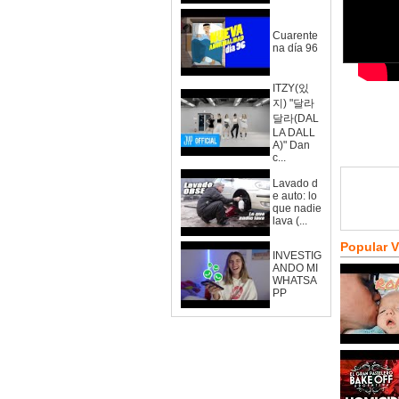
Cuarente
na día 96
ITZY(있
지) "달라
달라(DAL
LA DALL
A)" Dan
c...
Lavado d
e auto: lo
que nadie
lava (...
Popular 
INVESTIG
ANDO MI
WHATSA
PP