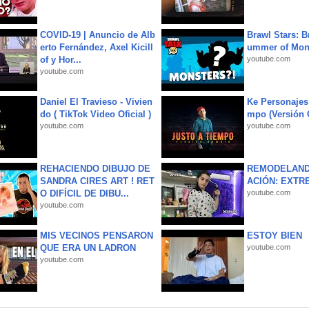
COVID-19 | Anuncio de Alb
Brawl Stars: B
erto Fernández, Axel Kicill
ummer of Mon
of y Hor...
youtube.com
youtube.com
Daniel El Travieso - Vivien
Ke Personajes 
do ( TikTok Video Oficial )
mpo (Versión
youtube.com
youtube.com
REHACIENDO DIBUJO DE
REMODELAND
SANDRA CIRES ART ! RET
ACIÓN: EXTR
O DIFÍCIL DE DIBU...
youtube.com
youtube.com
MIS VECINOS PENSARON
ESTOY BIEN
QUE ERA UN LADRON
youtube.com
youtube.com