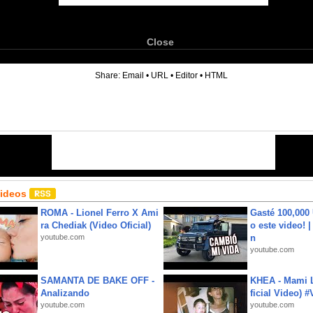
Close
6
Share:
Email
•
URL
•
Editor
•
HTML
Videos
ROMA - Lionel Ferro X Ami
Gasté 100,000
ra Chediak (Video Oficial)
o este video! 
youtube.com
n
youtube.com
SAMANTA DE BAKE OFF -
KHEA - Mami L
Analizando
ficial Video) 
youtube.com
youtube.com