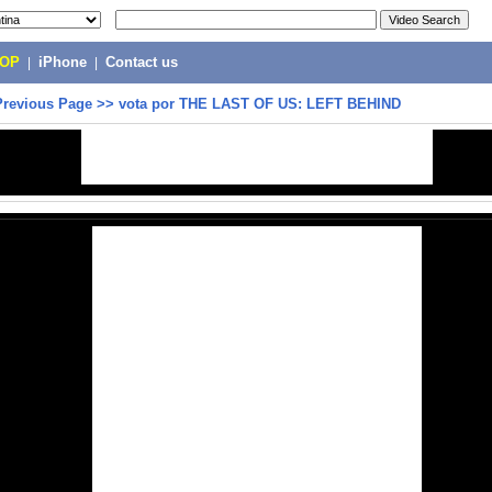
POP
|
iPhone
|
Contact us
Previous Page
>>
vota por THE LAST OF US: LEFT BEHIND