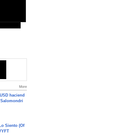
More
 USD haciend
| Salomondri
o Siento (Of
#VYFT