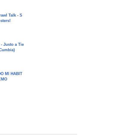
rawl Talk - S
sters!
- Justo a Tie
 Cumbia)
O MI HABIT
EMO