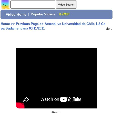
Video Home
|
Popular Videos
|
K-POP
Home
>>
Previous Page
>>
Arsenal vs Universidad de Chile 1-2 Co
pa Sudamericana 03/11/2011
More
Share: