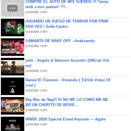
COMPRE EL AUTO DE MIS SUEÑOS !!! *sorpr
endi a mis padres* ??...
youtube.com
JUGANDO UN JUEGO DE TERROR POR PRIM
ERA VEZ l Sofia Castro
youtube.com
SAMANTA DE BAKE OFF - Analizando
youtube.com
jxdn - Angels & Demons Acoustic (Official Vid
eo)
youtube.com
Daniel El Travieso - Viviendo ( TikTok Video Of
icial )
youtube.com
Big Mac de 5kg!!! SI NO ME LO COMO ME BE
BO UN CHUPITO DE BOVR...
youtube.com
WWDC 2020 Special Event Keynote — Apple
youtube.com