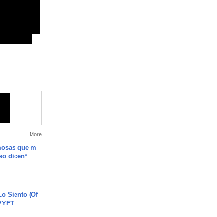
More
mosas que m
so dicen*
o Siento (Of
#VYFT