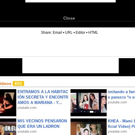
Close
6
Share:
Email
•
URL
•
Editor
•
HTML
Videos
ENTRAMOS A LA HABITAC
imitando a fa
IÓN SECRETA Y ENCONTR
e parezco *o e
AMOS A MARIANA - Y...
youtube.com
youtube.com
MIS VECINOS PENSARON
KHEA - Mami L
QUE ERA UN LADRON
ficial Video) 
youtube.com
youtube.com