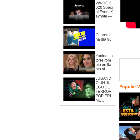
WWDC 2
020 Speci
al Event K
eynote —
...
Cuarente
na día 96
Yanina La
torre rom
pió en lla
nto al ...
JUGAND
O UN JU
Popular 
EGO DE
TERROR
POR PRI
ME...