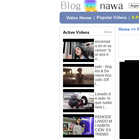
Video Home
|
Popular Videos
|
K-
Home
>>
Active Videos
More
encerrad
a en el as
censor *p
or dos h
o...
jxdn - Ang
els & De
mons Aco
ustic (Of
f...
Lavado d
e auto: lo
que nadie
lava (...
REMODE
LANDO M
I HABITA
CIÓN: EX
TREMO