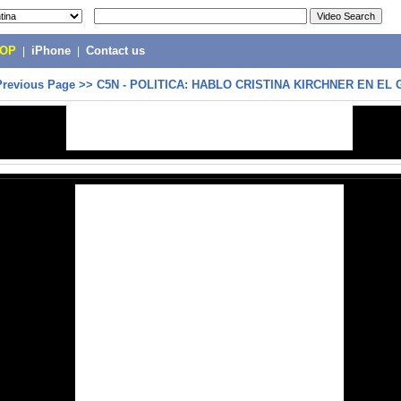
POP
|
iPhone
|
Contact us
Previous Page
>>
C5N - POLITICA: HABLO CRISTINA KIRCHNER EN EL 