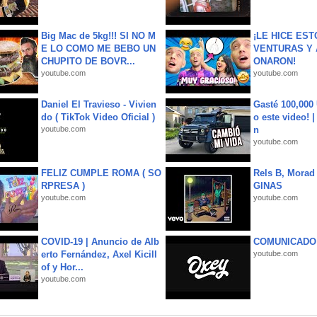
Big Mac de 5kg!!! SI NO M
¡LE HICE EST
E LO COMO ME BEBO UN
VENTURAS Y 
CHUPITO DE BOVR...
ONARON!
youtube.com
youtube.com
Daniel El Travieso - Vivien
Gasté 100,000
do ( TikTok Video Oficial )
o este video! 
youtube.com
n
youtube.com
FELIZ CUMPLE ROMA ( SO
Rels B, Morad
RPRESA )
GINAS
youtube.com
youtube.com
COVID-19 | Anuncio de Alb
COMUNICADO
erto Fernández, Axel Kicill
youtube.com
of y Hor...
youtube.com