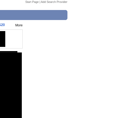
Start Page
|
Add Search Provider
G20
More