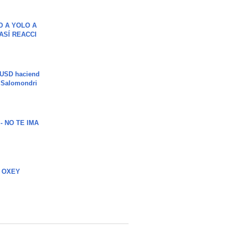
O A YOLO A
ASÍ REACCI
 USD haciend
| Salomondri
 - NO TE IMA
 OXEY