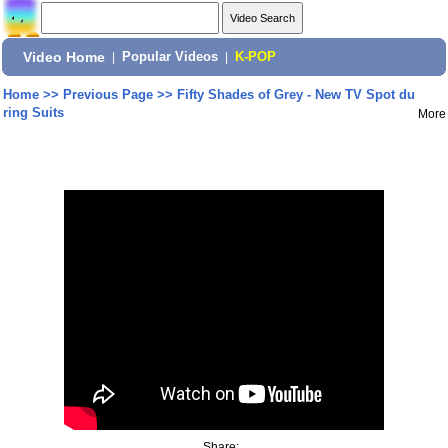
Video Home
|
Popular Videos
|
K-POP
Home
>>
Previous Page
>>
Fifty Shades of Grey - New TV Spot du
ring Suits
More
Share: