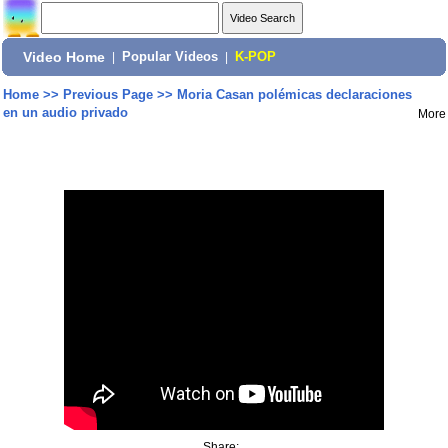
Video Home
|
Popular Videos
|
K-POP
Home
>>
Previous Page
>>
Moria Casan polémicas declaraciones
en un audio privado
More
Share: