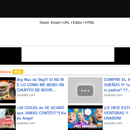
Share:
Email
•
URL
•
Editor
•
HTML
Videos
Big Mac de 5kg!!! SI NO M
COMPRE EL A
E LO COMO ME BEBO UN
SUEÑOS !!! *s
CHUPITO DE BOVR...
is padres* ??..
youtube.com
youtube.com
+20 COSAS de SE ACABÓ
¡LE HICE EST
que JAMÁS CONTÉ!!??| Ka
VENTURAS Y 
tie Angel
ONARON!
youtube.com
youtube.com