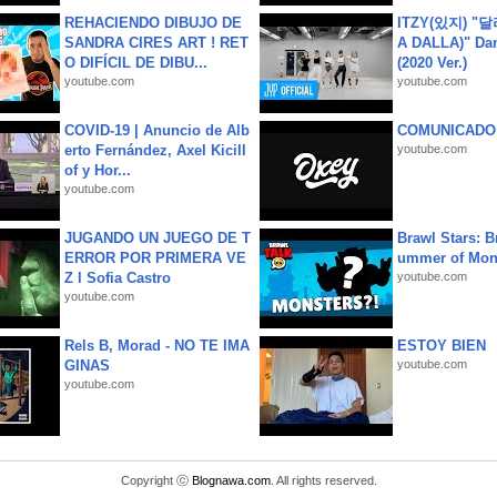
REHACIENDO DIBUJO DE
ITZY(있지) "
SANDRA CIRES ART ! RET
A DALLA)" Dan
O DIFÍCIL DE DIBU...
(2020 Ver.)
youtube.com
youtube.com
COVID-19 | Anuncio de Alb
COMUNICADO
erto Fernández, Axel Kicill
youtube.com
of y Hor...
youtube.com
JUGANDO UN JUEGO DE T
Brawl Stars: B
ERROR POR PRIMERA VE
ummer of Mon
Z l Sofia Castro
youtube.com
youtube.com
Rels B, Morad - NO TE IMA
ESTOY BIEN
GINAS
youtube.com
youtube.com
Copyright ⓒ
Blognawa.com
. All rights reserved.