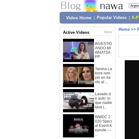
Video Home
|
Popular Videos
|
K-
Home
>>
Active Videos
More
INVESTIG
ANDO MI
WHATSA
PP
Yanina La
torre rom
pió en lla
nto al ...
Lavado d
e auto: lo
que nadie
lava (...
WWDC 2
020 Speci
al Event K
eynote —
...