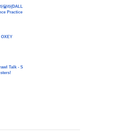
달라달라(DALL
ce Practice
 OXEY
rawl Talk - S
sters!