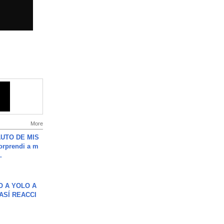
More
UTO DE MIS
orprendi a m
.
O A YOLO A
ASÍ REACCI