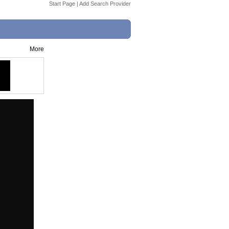
Start Page
|
Add Search Provider
More