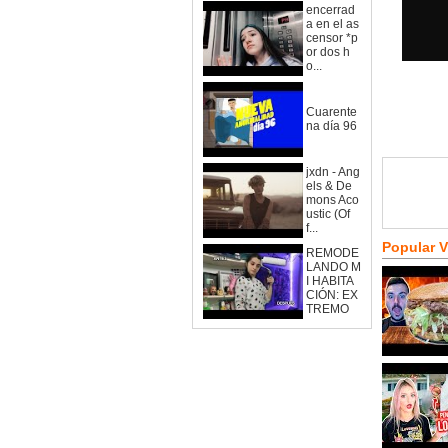
encerrad
a en el as
censor *p
or dos h
o...
Cuarente
na día 96
jxdn - Ang
els & De
mons Aco
ustic (Of
f...
Popular 
REMODE
LANDO M
I HABITA
CIÓN: EX
TREMO