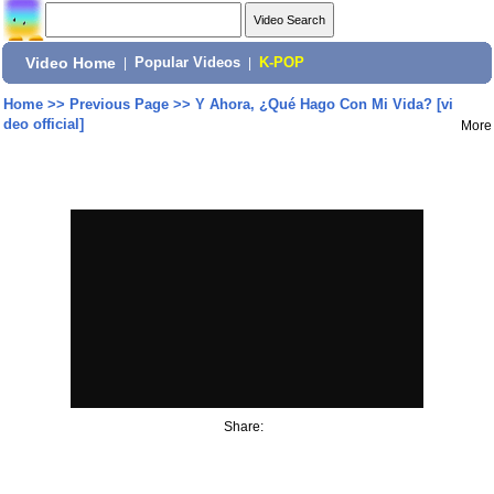
Video Home
|
Popular Videos
|
K-POP
Home
>>
Previous Page
>>
Y Ahora, ¿Qué Hago Con Mi Vida? [vi
deo official]
More
Share: