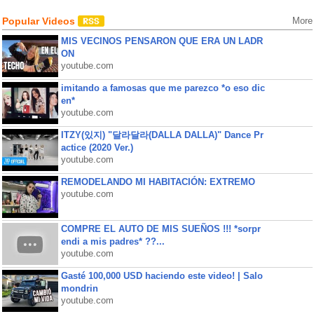
Popular Videos
More
MIS VECINOS PENSARON QUE ERA UN LADR
ON
youtube.com
imitando a famosas que me parezco *o eso dic
en*
youtube.com
ITZY(있지) "달라달라(DALLA DALLA)" Dance Pr
actice (2020 Ver.)
youtube.com
REMODELANDO MI HABITACIÓN: EXTREMO
youtube.com
COMPRE EL AUTO DE MIS SUEÑOS !!! *sorpr
endi a mis padres* ??...
youtube.com
Gasté 100,000 USD haciendo este video! | Salo
mondrin
youtube.com