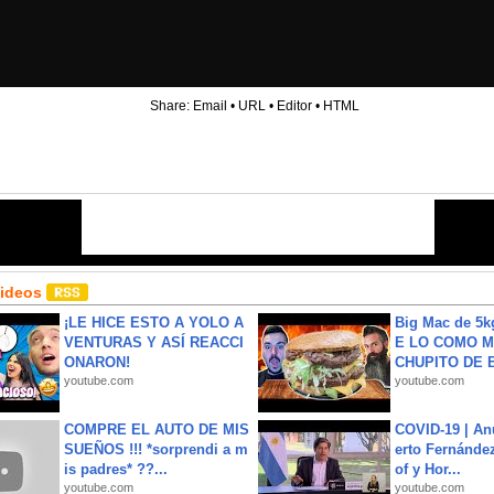
Share:
Email
•
URL
•
Editor
•
HTML
Videos
¡LE HICE ESTO A YOLO A
Big Mac de 5k
VENTURAS Y ASÍ REACCI
E LO COMO M
ONARON!
CHUPITO DE B
youtube.com
youtube.com
COMPRE EL AUTO DE MIS
COVID-19 | An
SUEÑOS !!! *sorprendi a m
erto Fernández
is padres* ??...
of y Hor...
youtube.com
youtube.com