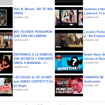
Rels B, Morad - NO TE IMA
imitando a fa
GINAS
e parezco *o e
youtube.com
youtube.com
MIS VECINOS PENSARON
Luciano Perey
QUE ERA UN LADRON
g - Me Enamor
youtube.com
youtube.com
ENTRAMOS A LA HABITAC
Brawl Stars: B
IÓN SECRETA Y ENCONTR
ummer of Mon
AMOS A MARIANA - Y...
youtube.com
youtube.com
+20 COSAS de SE ACABÓ
SAMANTA DE 
que JAMÁS CONTÉ!!??| Ka
Analizando
tie Angel
youtube.com
youtube.com