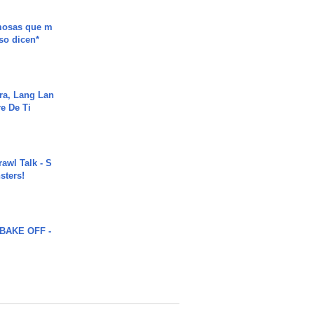
mosas que m
so dicen*
ra, Lang Lan
e De Ti
rawl Talk - S
sters!
BAKE OFF -