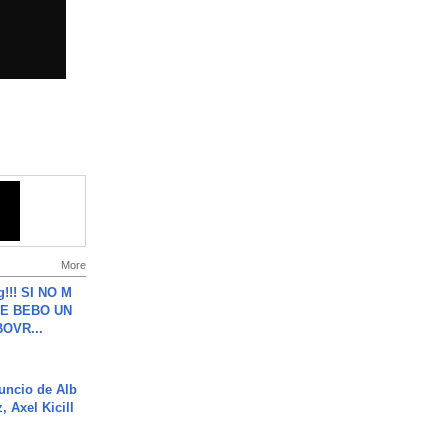
More
g!!! SI NO M
E BEBO UN
OVR...
uncio de Alb
, Axel Kicill