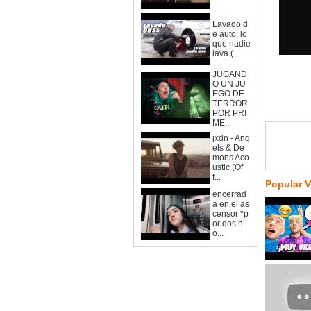
Lavado d
e auto: lo
que nadie
lava (...
JUGAND
O UN JU
EGO DE
TERROR
POR PRI
ME...
jxdn - Ang
els & De
mons Aco
ustic (Of
f...
Popular 
encerrad
a en el as
censor *p
or dos h
o...