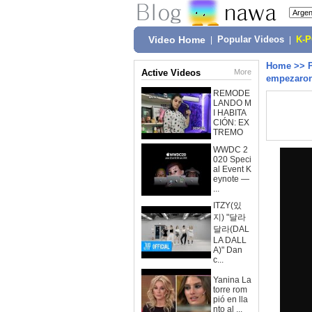
Video Home
|
Popular Videos
|
K-
Home
>>
Active Videos
More
empezaron 
REMODE
LANDO M
I HABITA
CIÓN: EX
TREMO
WWDC 2
020 Speci
al Event K
eynote —
...
ITZY(있
지) "달라
달라(DAL
LA DALL
A)" Dan
c...
Yanina La
torre rom
pió en lla
nto al ...