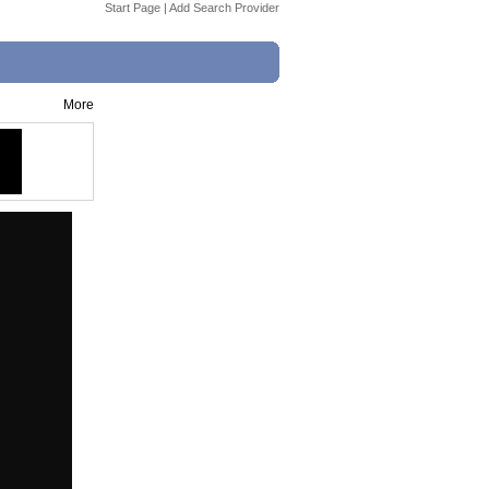
Start Page
|
Add Search Provider
More