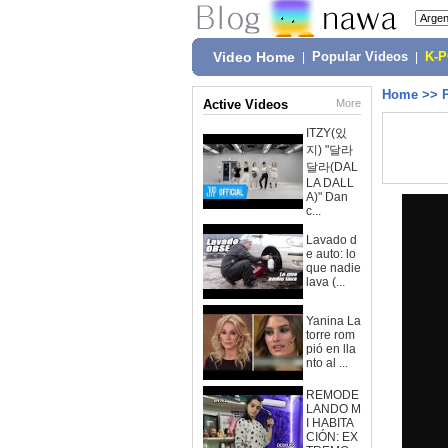
Video Home
|
Popular Videos
|
K-
Home
>>
Active Videos
More
ITZY(있
지) "달라
달라(DAL
LA DALL
A)" Dan
c...
Lavado d
e auto: lo
que nadie
lava (...
Yanina La
torre rom
pió en lla
nto al ...
REMODE
LANDO M
I HABITA
CIÓN: EX