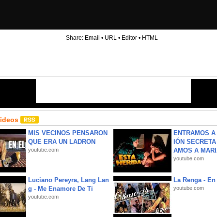
Share:
Email
•
URL
•
Editor
•
HTML
Videos
MIS VECINOS PENSARON
ENTRAMOS A 
QUE ERA UN LADRON
IÓN SECRETA
youtube.com
AMOS A MARIA
youtube.com
Luciano Pereyra, Lang Lan
La Renga - En 
g - Me Enamore De Ti
youtube.com
youtube.com