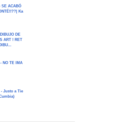
e SE ACABÓ
NTÉ!!??| Ka
DIBUJO DE
S ART ! RET
DIBU...
 - NO TE IMA
- Justo a Tie
 Cumbia)