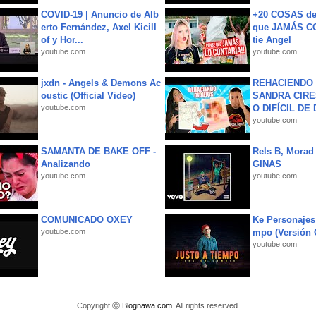
COVID-19 | Anuncio de Alb
+20 COSAS d
erto Fernández, Axel Kicill
que JAMÁS CO
of y Hor...
tie Angel
youtube.com
youtube.com
jxdn - Angels & Demons Ac
REHACIENDO 
oustic (Official Video)
SANDRA CIRE
youtube.com
O DIFÍCIL DE 
youtube.com
SAMANTA DE BAKE OFF -
Rels B, Morad
Analizando
GINAS
youtube.com
youtube.com
COMUNICADO OXEY
Ke Personajes 
youtube.com
mpo (Versión
youtube.com
Copyright ⓒ
Blognawa.com
. All rights reserved.