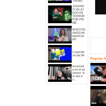
TREMO
JUGAND
O UN JU
EGO DE
TERROR
POR PRI
ME...
INVESTIG
ANDO MI
WHATSA
PP
Cuarente
na día 96
Popular 
encerrad
a en el as
censor *p
or dos h
o...