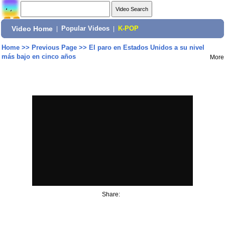
Video Home
|
Popular Videos
|
K-POP
Home
>>
Previous Page
>>
El paro en Estados Unidos a su nivel
más bajo en cinco años
More
Share: