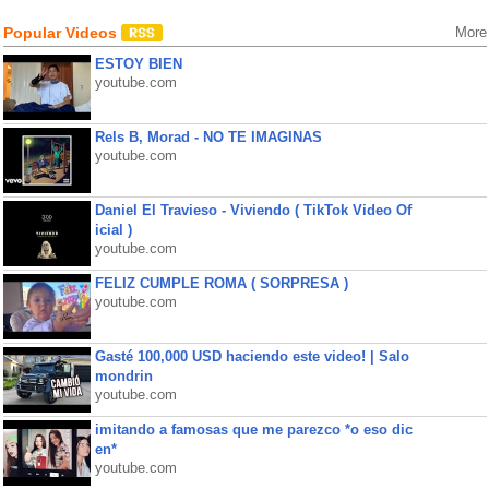
Popular Videos
More
ESTOY BIEN
youtube.com
Rels B, Morad - NO TE IMAGINAS
youtube.com
Daniel El Travieso - Viviendo ( TikTok Video Of
icial )
youtube.com
FELIZ CUMPLE ROMA ( SORPRESA )
youtube.com
Gasté 100,000 USD haciendo este video! | Salo
mondrin
youtube.com
imitando a famosas que me parezco *o eso dic
en*
youtube.com