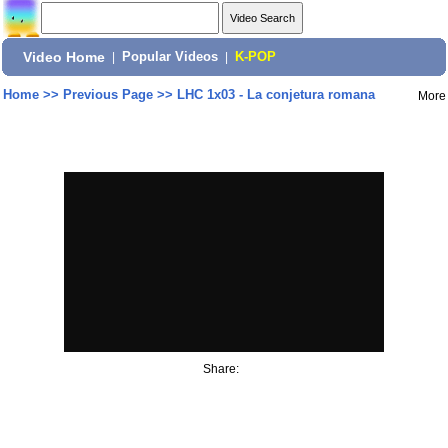
Video Home
|
Popular Videos
|
K-POP
Home
>>
Previous Page
>>
LHC 1x03 - La conjetura romana
More
Share: