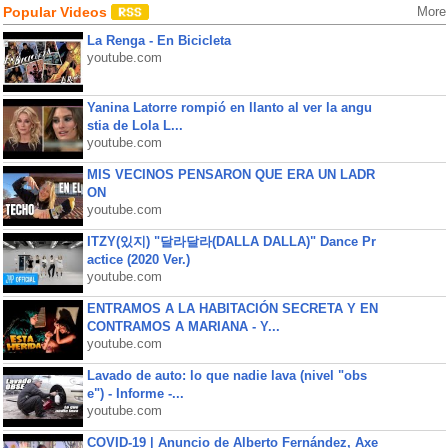
Popular Videos
More
La Renga - En Bicicleta
youtube.com
Yanina Latorre rompió en llanto al ver la angu
stia de Lola L...
youtube.com
MIS VECINOS PENSARON QUE ERA UN LADR
ON
youtube.com
ITZY(있지) "달라달라(DALLA DALLA)" Dance Pr
actice (2020 Ver.)
youtube.com
ENTRAMOS A LA HABITACIÓN SECRETA Y EN
CONTRAMOS A MARIANA - Y...
youtube.com
Lavado de auto: lo que nadie lava (nivel "obs
e") - Informe -...
youtube.com
COVID-19 | Anuncio de Alberto Fernández, Axe